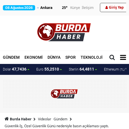
Giriş Yap
25
°
Künye
İletişim
08 Ağustos 2026
GÜNDEM
EKONOMİ
DÜNYA
SPOR
TEKNOLOJİ
MAGAZİN
47,7436
55,2510
64,4811
9
Dolar
Euro
Sterlin
Ethereum
(TL)
Burda Haber
Videolar
Gündem
Güvenlik-İş, Özel Güvenlik Günü nedeniyle basın açıklaması yaptı.