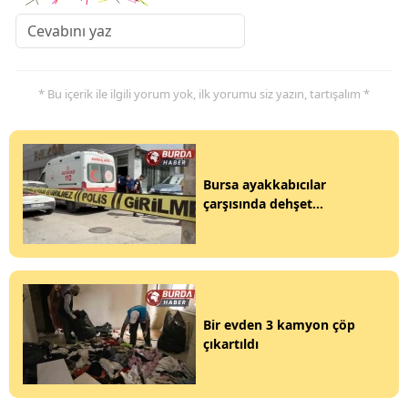
* Bu içerik ile ilgili yorum yok, ilk yorumu siz yazın, tartışalım *
Bursa ayakkabıcılar
çarşısında dehşet...
Bir evden 3 kamyon çöp
çıkartıldı