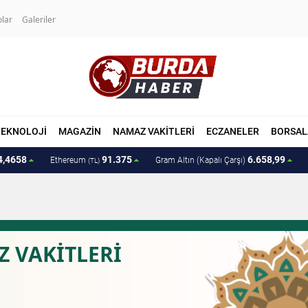
olar
Galeriler
TEKNOLOJİ
MAGAZİN
NAMAZ VAKİTLERİ
ECZANELER
BORSAL
4,4658
91.375
6.658,99
Ethereum
Gram Altın (Kapalı Çarşı)
(TL)
 VAKİTLERİ