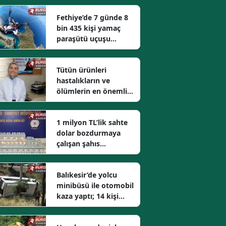
Fethiye’de 7 günde 8
bin 435 kişi yamaç
paraşütü uçuşu
gerçekleştirdi
Tütün ürünleri
hastalıkların ve
ölümlerin en önemli
nedenlerinden biri
1 milyon TL’lik sahte
dolar bozdurmaya
çalışan şahıs
yakalandı
Balıkesir’de yolcu
minibüsü ile otomobil
kaza yaptı; 14 kişi
yaralandı