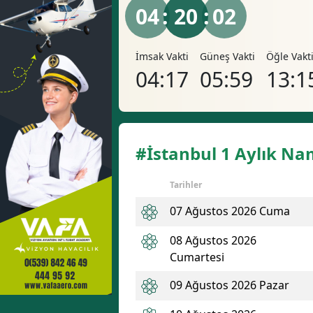
04
: 20 :
01
İmsak Vakti
Güneş Vakti
Öğle Vakt
04:17
05:59
13:1
#İstanbul 1 Aylık Na
Tarihler
07 Ağustos 2026 Cuma
08 Ağustos 2026
Cumartesi
09 Ağustos 2026 Pazar