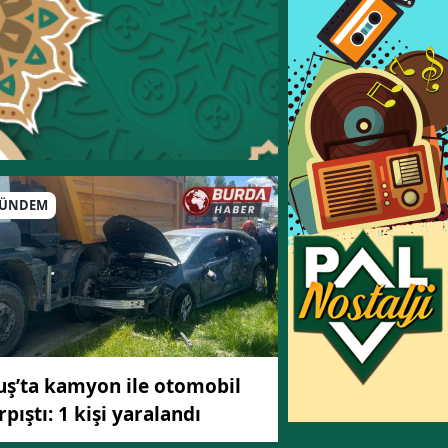
ÜNDEM
ş’ta kamyon ile otomobil
rpıştı: 1 kişi yaralandı