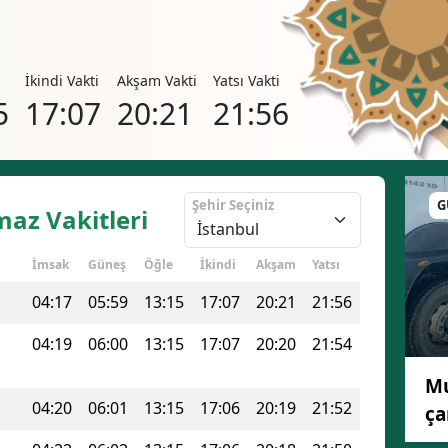
i
İkindi Vakti
Akşam Vakti
Yatsı Vakti
5
17:07
20:21
21:56
Şehir Seçiniz
G
maz Vakitleri
İmsak
Güneş
Öğle
İkindi
Akşam
Yatsı
04:17
05:59
13:15
17:07
20:21
21:56
04:19
06:00
13:15
17:07
20:20
21:54
Mu
04:20
06:01
13:15
17:06
20:19
21:52
ça