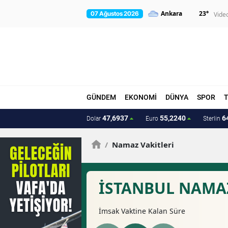
23
°
07 Ağustos 2026
Vide
GÜNDEM
EKONOMİ
DÜNYA
SPOR
47,6937
55,2240
6
Dolar
Euro
Sterlin
/
Namaz Vakitleri
İSTANBUL NAMAZ
İmsak
Vaktine Kalan Süre