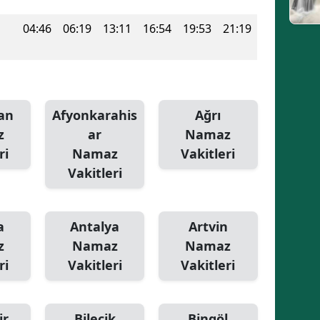
04:46
06:19
13:11
16:54
19:53
21:19
an
Afyonkarahis
Ağrı
z
ar
Namaz
ri
Namaz
Vakitleri
Vakitleri
a
Antalya
Artvin
z
Namaz
Namaz
ri
Vakitleri
Vakitleri
ir
Bilecik
Bingöl