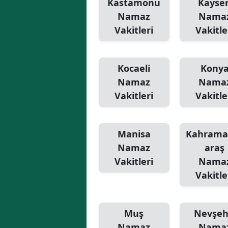
Kastamonu
Kayser
Namaz
Nama
Vakitleri
Vakitle
Kocaeli
Kony
Namaz
Nama
Vakitleri
Vakitle
Manisa
Kahram
Namaz
araş
Vakitleri
Nama
Vakitle
Muş
Nevşeh
Namaz
Nama