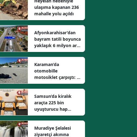
Heyelan nedeniyle
ulaşıma kapanan 236
mahalle yolu açıldı
Afyonkarahisar’dan
bayram tatili boyunca
yaklaşık 6 milyon araç
geçti
Karaman’da
otomobille
motosiklet çarpıştı: 1
kişi öldü
Samsun’da kiralık
araçta 225 bin
uyuşturucu hap
bulundu
Muradiye Şelalesi
ziyaretçi akınına