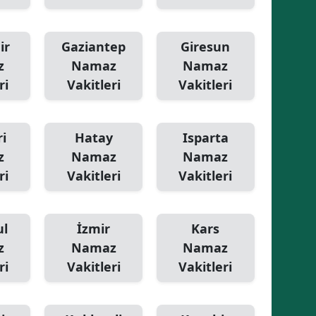
ir
Gaziantep
Giresun
z
Namaz
Namaz
ri
Vakitleri
Vakitleri
i
Hatay
Isparta
z
Namaz
Namaz
ri
Vakitleri
Vakitleri
ul
İzmir
Kars
z
Namaz
Namaz
ri
Vakitleri
Vakitleri