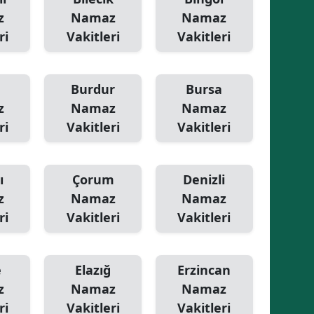
z
Namaz
Namaz
ri
Vakitleri
Vakitleri
Burdur
Bursa
z
Namaz
Namaz
ri
Vakitleri
Vakitleri
ı
Çorum
Denizli
z
Namaz
Namaz
ri
Vakitleri
Vakitleri
e
Elazığ
Erzincan
z
Namaz
Namaz
ri
Vakitleri
Vakitleri