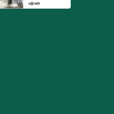
uğradı