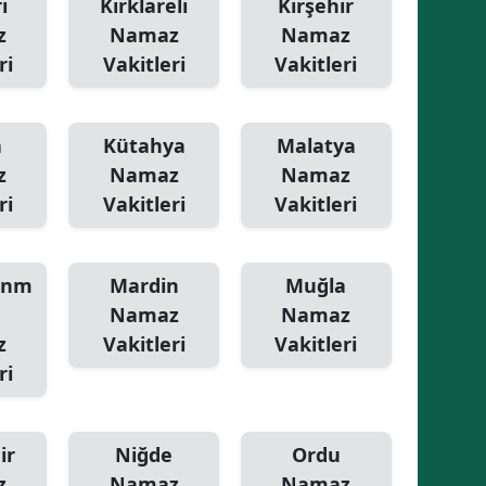
i
Kırklareli
Kırşehir
z
Namaz
Namaz
ri
Vakitleri
Vakitleri
a
Kütahya
Malatya
z
Namaz
Namaz
ri
Vakitleri
Vakitleri
anm
Mardin
Muğla
Namaz
Namaz
z
Vakitleri
Vakitleri
ri
ir
Niğde
Ordu
z
Namaz
Namaz