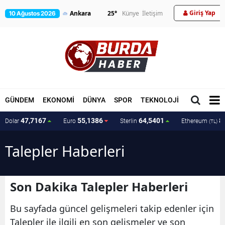
Giriş Yap
25
°
Künye
İletişim
10 Ağustos 2026
GÜNDEM
EKONOMİ
DÜNYA
SPOR
TEKNOLOJİ
MAGAZİN
47,7167
55,1386
64,5401
8
Dolar
Euro
Sterlin
Ethereum
(TL)
Talepler Haberleri
Son Dakika Talepler Haberleri
Bu sayfada güncel gelişmeleri takip edenler için
Talepler ile ilgili en son gelişmeler ve son