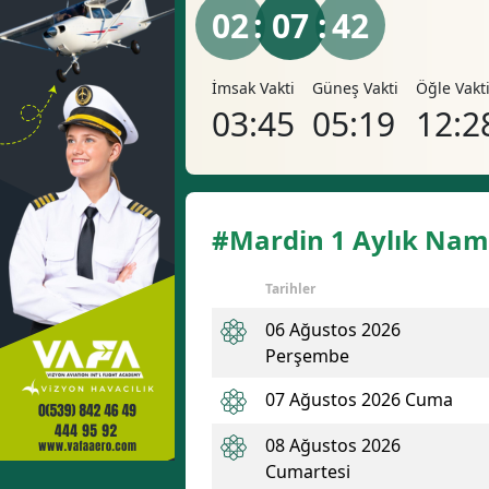
02
: 07 :
41
İmsak Vakti
Güneş Vakti
Öğle Vakt
03:45
05:19
12:2
#Mardin 1 Aylık Nama
Tarihler
06 Ağustos 2026
Perşembe
07 Ağustos 2026 Cuma
08 Ağustos 2026
Cumartesi