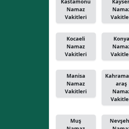
Kastamonu
Kayser
Namaz
Nama
Vakitleri
Vakitle
Kocaeli
Kony
Namaz
Nama
Vakitleri
Vakitle
Manisa
Kahram
Namaz
araş
Vakitleri
Nama
Vakitle
Muş
Nevşeh
Namaz
Nama