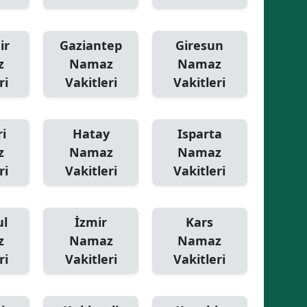
ir
Gaziantep
Giresun
z
Namaz
Namaz
ri
Vakitleri
Vakitleri
i
Hatay
Isparta
z
Namaz
Namaz
ri
Vakitleri
Vakitleri
ul
İzmir
Kars
z
Namaz
Namaz
ri
Vakitleri
Vakitleri