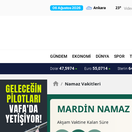
23
°
06 Ağustos 2026
Vide
GÜNDEM
EKONOMİ
DÜNYA
SPOR
47,5974
55,0714
6
Dolar
Euro
Sterlin
/
Namaz Vakitleri
MARDIN NAMAZ 
Akşam
Vaktine Kalan Süre