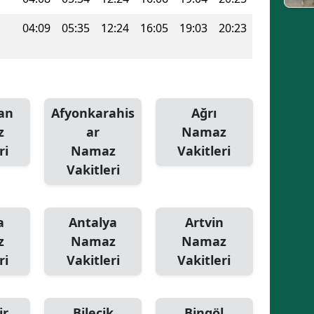
04:09
05:35
12:24
16:05
19:03
20:23
an
Afyonkarahis
Ağrı
z
ar
Namaz
ri
Namaz
Vakitleri
Vakitleri
a
Antalya
Artvin
z
Namaz
Namaz
ri
Vakitleri
Vakitleri
ir
Bilecik
Bingöl