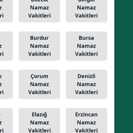
z
Namaz
Namaz
ri
Vakitleri
Vakitleri
Burdur
Bursa
z
Namaz
Namaz
ri
Vakitleri
Vakitleri
ı
Çorum
Denizli
z
Namaz
Namaz
ri
Vakitleri
Vakitleri
e
Elazığ
Erzincan
z
Namaz
Namaz
ri
Vakitleri
Vakitleri