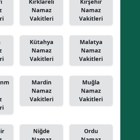
i
Kırklareli
Kırşehir
z
Namaz
Namaz
ri
Vakitleri
Vakitleri
a
Kütahya
Malatya
z
Namaz
Namaz
ri
Vakitleri
Vakitleri
anm
Mardin
Muğla
Namaz
Namaz
z
Vakitleri
Vakitleri
ri
ir
Niğde
Ordu
z
Namaz
Namaz