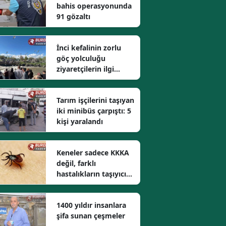
bahis operasyonunda
91 gözaltı
İnci kefalinin zorlu
göç yolculuğu
ziyaretçilerin ilgi
odağı oldu
Tarım işçilerini taşıyan
iki minibüs çarpıştı: 5
kişi yaralandı
Keneler sadece KKKA
değil, farklı
hastalıkların taşıyıcısı
olabilir
1400 yıldır insanlara
şifa sunan çeşmeler