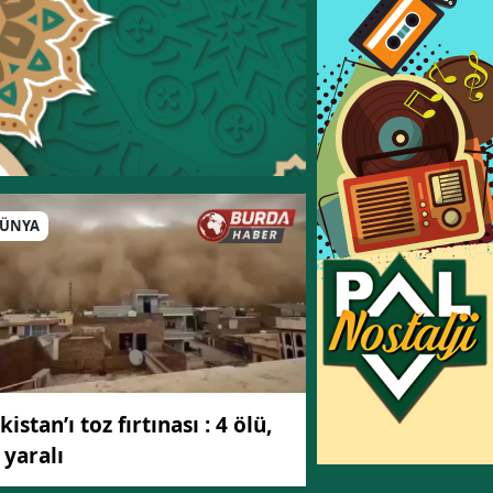
ÜNYA
kistan’ı toz fırtınası : 4 ölü,
 yaralı