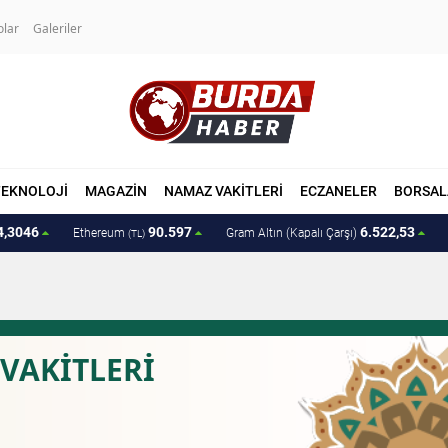
olar
Galeriler
TEKNOLOJİ
MAGAZİN
NAMAZ VAKİTLERİ
ECZANELER
BORSAL
4,3046
90.597
6.522,53
Ethereum
Gram Altın (Kapalı Çarşı)
(TL)
VAKİTLERİ