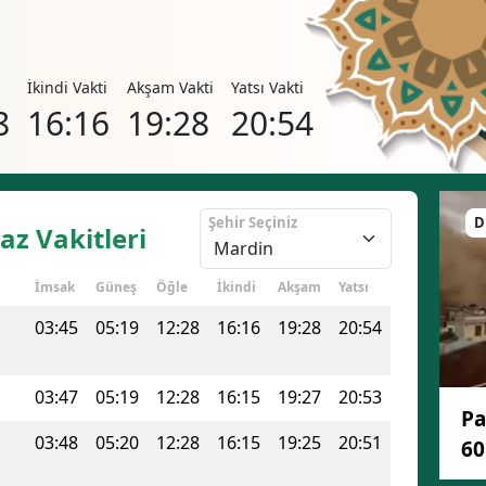
i
İkindi Vakti
Akşam Vakti
Yatsı Vakti
8
16:16
19:28
20:54
Şehir Seçiniz
D
z Vakitleri
İmsak
Güneş
Öğle
İkindi
Akşam
Yatsı
03:45
05:19
12:28
16:16
19:28
20:54
03:47
05:19
12:28
16:15
19:27
20:53
Pa
03:48
05:20
12:28
16:15
19:25
20:51
60