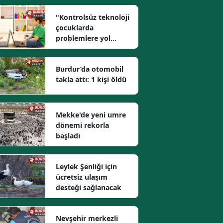
"Kontrolsüz teknoloji
çocuklarda
problemlere yol
açıyor"
Burdur’da otomobil
takla attı: 1 kişi öldü
Mekke'de yeni umre
dönemi rekorla
başladı
Leylek Şenliği için
ücretsiz ulaşım
desteği sağlanacak
Nevşehir merkezli