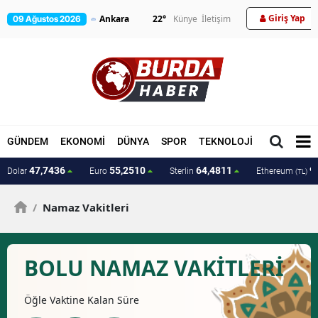
Giriş Yap
22
°
Künye
İletişim
09 Ağustos 2026
GÜNDEM
EKONOMİ
DÜNYA
SPOR
TEKNOLOJİ
MAGAZİN
47,7436
55,2510
64,4811
9
Dolar
Euro
Sterlin
Ethereum
(TL)
/
Namaz Vakitleri
BOLU NAMAZ VAKİTLERİ
Öğle
Vaktine Kalan Süre