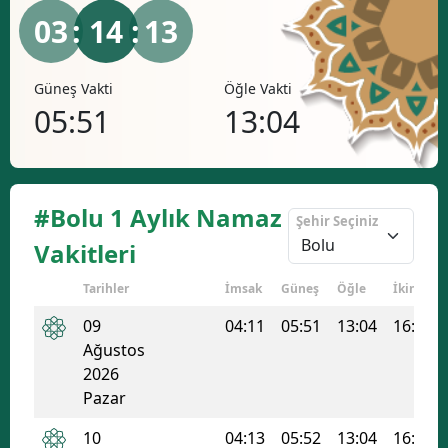
03
: 14 :
13
Güneş Vakti
Öğle Vakti
İkind
05:51
13:04
16
#Bolu 1 Aylık Namaz
Şehir Seçiniz
Vakitleri
Tarihler
İmsak
Güneş
Öğle
İkindi
09
04:11
05:51
13:04
16:56
Ağustos
2026
Pazar
10
04:13
05:52
13:04
16:55