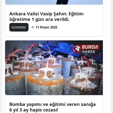
Ankara Valisi Vasip Şahin: Eğitim-
öğretime 1 gün ara verildi.
GÜNDEM
11 Nisan 2025
Bomba yapımı ve eğitimi veren sanığa
6 yıl 3 ay hapis cezası!