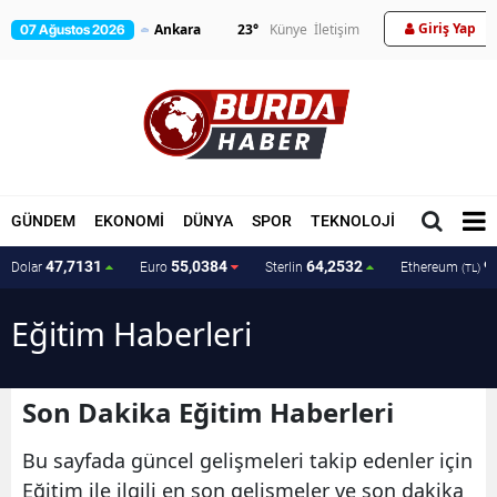
Giriş Yap
23
°
Künye
İletişim
07 Ağustos 2026
GÜNDEM
EKONOMİ
DÜNYA
SPOR
TEKNOLOJİ
MAGAZİN
47,7131
55,0384
64,2532
9
Dolar
Euro
Sterlin
Ethereum
(TL)
Eğitim Haberleri
Son Dakika Eğitim Haberleri
Bu sayfada güncel gelişmeleri takip edenler için
Eğitim ile ilgili en son gelişmeler ve son dakika