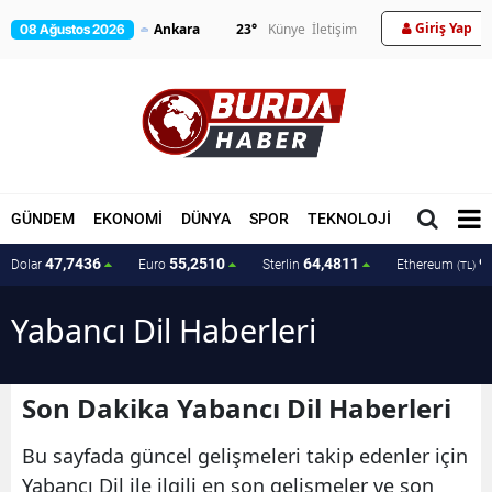
Giriş Yap
23
°
Künye
İletişim
08 Ağustos 2026
GÜNDEM
EKONOMİ
DÜNYA
SPOR
TEKNOLOJİ
MAGAZİN
47,7436
55,2510
64,4811
9
Dolar
Euro
Sterlin
Ethereum
(TL)
Yabancı Dil Haberleri
Son Dakika Yabancı Dil Haberleri
Bu sayfada güncel gelişmeleri takip edenler için
Yabancı Dil ile ilgili en son gelişmeler ve son