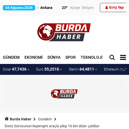
Giriş Yap
23
°
Künye
İletişim
08 Ağustos 2026
GÜNDEM
EKONOMİ
DÜNYA
SPOR
TEKNOLOJİ
MAGAZİN
47,7436
55,2510
64,4811
9
Dolar
Euro
Sterlin
Ethereum
(TL)
Burda Haber
Gündem
Döviz bürosunun kepengini araçla yıkıp 16 bin dolar çaldılar