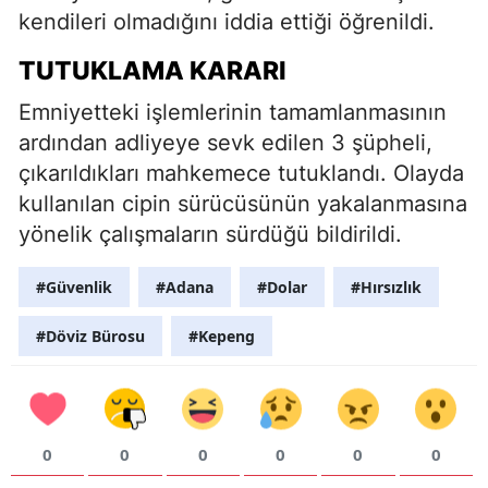
kendileri olmadığını iddia ettiği öğrenildi.
TUTUKLAMA KARARI
Emniyetteki işlemlerinin tamamlanmasının
ardından adliyeye sevk edilen 3 şüpheli,
çıkarıldıkları mahkemece tutuklandı. Olayda
kullanılan cipin sürücüsünün yakalanmasına
yönelik çalışmaların sürdüğü bildirildi.
#Güvenlik
#Adana
#Dolar
#Hırsızlık
#Döviz Bürosu
#Kepeng
0
0
0
0
0
0