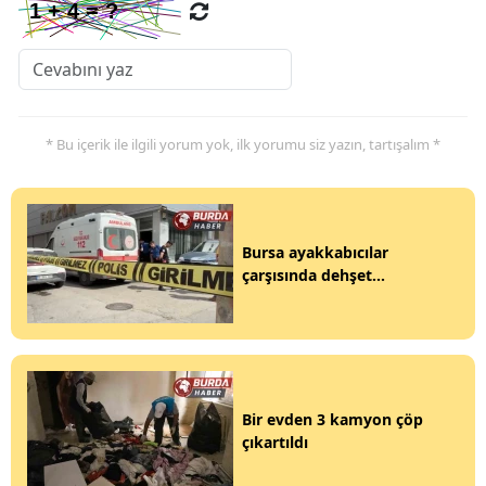
* Bu içerik ile ilgili yorum yok, ilk yorumu siz yazın, tartışalım *
Bursa ayakkabıcılar
çarşısında dehşet...
Bir evden 3 kamyon çöp
çıkartıldı