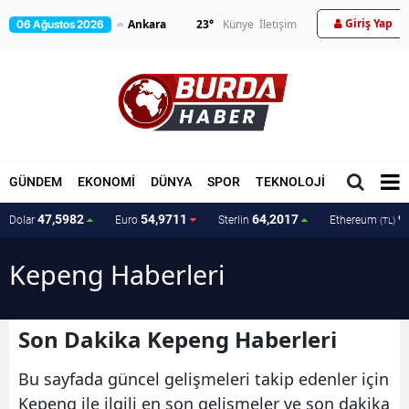
Giriş Yap
23
°
Künye
İletişim
06 Ağustos 2026
GÜNDEM
EKONOMİ
DÜNYA
SPOR
TEKNOLOJİ
MAGAZİN
47,5982
54,9711
64,2017
9
Dolar
Euro
Sterlin
Ethereum
(TL)
Kepeng Haberleri
Son Dakika Kepeng Haberleri
Bu sayfada güncel gelişmeleri takip edenler için
Kepeng ile ilgili en son gelişmeler ve son dakika