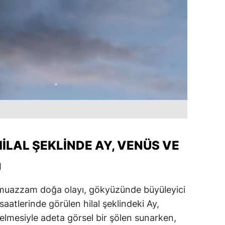
LAL ŞEKLINDE AY, VENÜS VE
U
muazzam doğa olayı, gökyüzünde büyüleyici
aatlerinde görülen hilal şeklindeki Ay,
elmesiyle adeta görsel bir şölen sunarken,