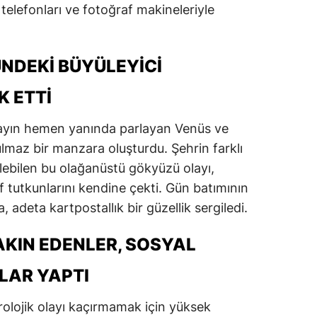
 telefonları ve fotoğraf makineleriyle
NDEKI BÜYÜLEYICI
K ETTI
l ayın hemen yanında parlayan Venüs ve
lmaz bir manzara oluşturdu. Şehrin farklı
lebilen bu olağanüstü gökyüzü olayı,
f tutkunlarını kendine çekti. Gün batımının
adeta kartpostallık bir güzellik sergiledi.
AKIN EDENLER, SOSYAL
LAR YAPTI
rolojik olayı kaçırmamak için yüksek