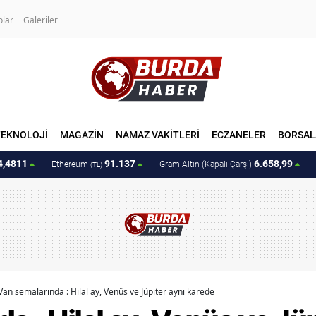
olar
Galeriler
TEKNOLOJİ
MAGAZİN
NAMAZ VAKİTLERİ
ECZANELER
BORSAL
4,4811
91.137
6.658,99
Ethereum
Gram Altın (Kapalı Çarşı)
(TL)
Van semalarında : Hilal ay, Venüs ve Jüpiter aynı karede