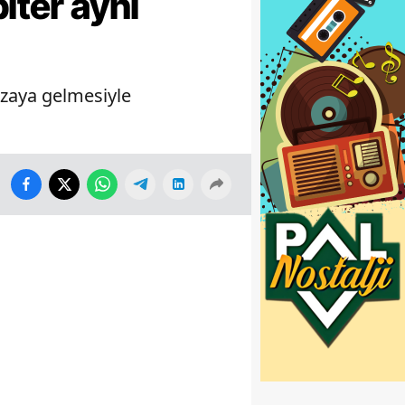
iter aynı
izaya gelmesiyle