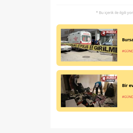
* Bu içerik ile ilgili 
Bursa
#GÜN
Bir e
#GÜN