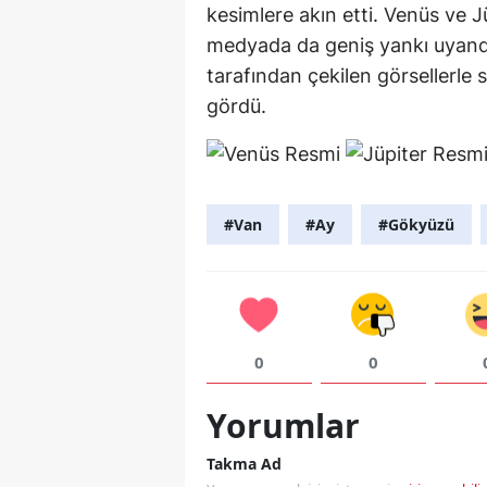
kesimlere akın etti. Venüs ve Jü
medyada da geniş yankı uyandı
tarafından çekilen görsellerle 
gördü.
#Van
#Ay
#Gökyüzü
0
0
Yorumlar
Takma Ad