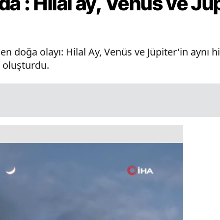
a : Hilal ay, Venüs ve Jüp
n doğa olayı: Hilal Ay, Venüs ve Jüpiter'in aynı h
 oluşturdu.