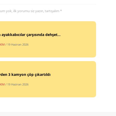
yorum yok, ilk yorumu siz yazın, tartışalım *
 ayakkabıcılar çarşısında dehşet...
DEM
/ 19 Haziran 2026
vden 3 kamyon çöp çıkartıldı
DEM
/ 19 Haziran 2026