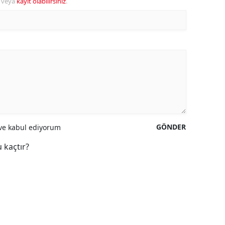
veya
kayıt olabilirsiniz
.
GÖNDER
e kabul ediyorum
 kaçtır?