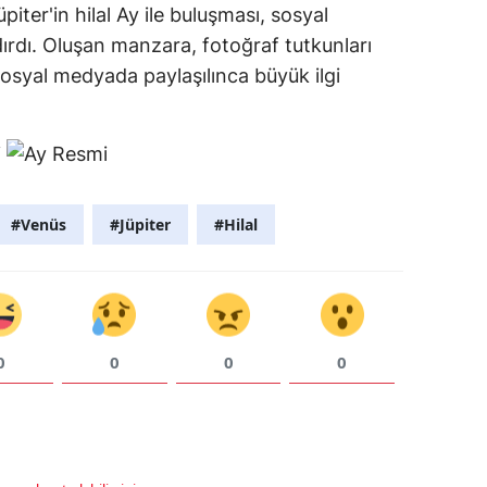
piter'in hilal Ay ile buluşması, sosyal
rdı. Oluşan manzara, fotoğraf tutkunları
sosyal medyada paylaşılınca büyük ilgi
#Venüs
#Jüpiter
#Hilal
0
0
0
0