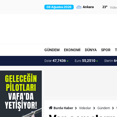
23
°
08 Ağustos 2026
Vide
GÜNDEM
EKONOMİ
DÜNYA
SPOR
47,7436
55,2510
6
Dolar
Euro
Sterlin
Burda Haber
Videolar
Gündem