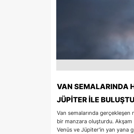
VAN SEMALARINDA HI
JÜPITER ILE BULUŞT
Van semalarında gerçekleşen 
bir manzara oluşturdu. Akşam s
Venüs ve Jüpiter'in yan yana g