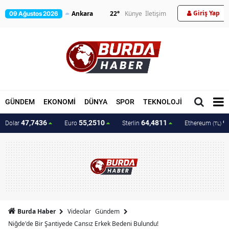
Giriş Yap
22
°
Künye
İletişim
09 Ağustos 2026
GÜNDEM
EKONOMİ
DÜNYA
SPOR
TEKNOLOJİ
MAGAZİN
47,7436
55,2510
64,4811
9
Dolar
Euro
Sterlin
Ethereum
(TL)
Burda Haber
Videolar
Gündem
Niğde'de Bir Şantiyede Cansız Erkek Bedeni Bulundu!