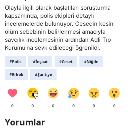
Olayla ilgili olarak başlatılan soruşturma
kapsamında, polis ekipleri detaylı
incelemelerde bulunuyor. Cesedin kesin
ölüm sebebinin belirlenmesi amacıyla
savcılık incelemesinin ardından Adli Tıp
Kurumu'na sevk edileceği öğrenildi.
#Polis
#İnşaat
#Ceset
#Niğde
#Erkek
#Şantiye
0
0
0
0
0
0
Yorumlar