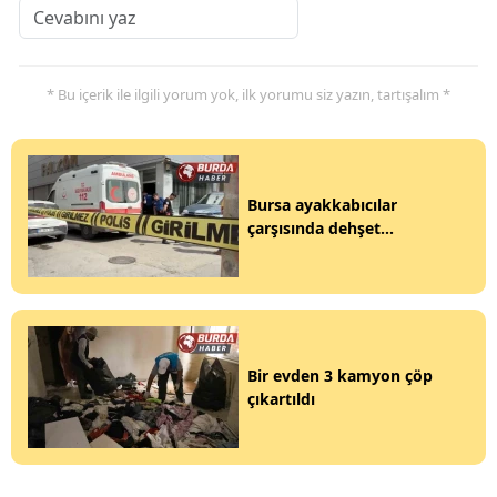
* Bu içerik ile ilgili yorum yok, ilk yorumu siz yazın, tartışalım *
Bursa ayakkabıcılar
çarşısında dehşet...
Bir evden 3 kamyon çöp
çıkartıldı