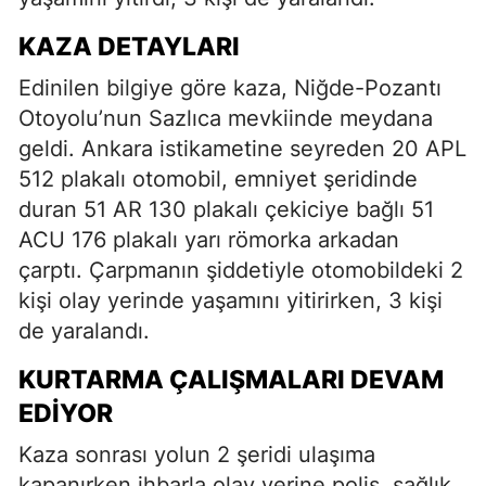
KAZA DETAYLARI
Edinilen bilgiye göre kaza, Niğde-Pozantı
Otoyolu’nun Sazlıca mevkiinde meydana
geldi. Ankara istikametine seyreden 20 APL
512 plakalı otomobil, emniyet şeridinde
duran 51 AR 130 plakalı çekiciye bağlı 51
ACU 176 plakalı yarı römorka arkadan
çarptı. Çarpmanın şiddetiyle otomobildeki 2
kişi olay yerinde yaşamını yitirirken, 3 kişi
de yaralandı.
KURTARMA ÇALIŞMALARI DEVAM
EDIYOR
Kaza sonrası yolun 2 şeridi ulaşıma
kapanırken ihbarla olay yerine polis, sağlık