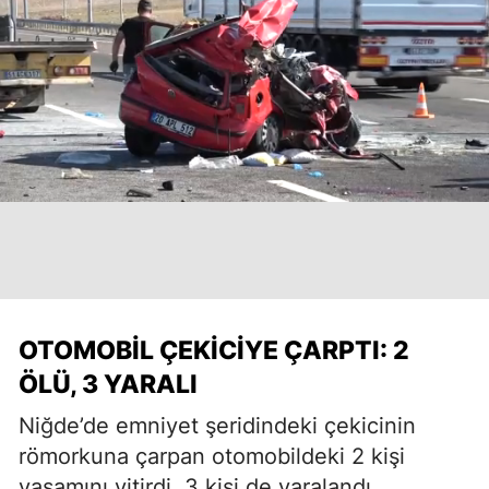
OTOMOBIL ÇEKICIYE ÇARPTI: 2
ÖLÜ, 3 YARALI
Niğde’de emniyet şeridindeki çekicinin
römorkuna çarpan otomobildeki 2 kişi
yaşamını yitirdi, 3 kişi de yaralandı.