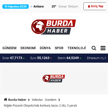
Giriş Yap
25
°
Künye
İletişim
10 Ağustos 2026
GÜNDEM
EKONOMİ
DÜNYA
SPOR
TEKNOLOJİ
MAGAZİN
47,7173
55,1263
64,5249
8
Dolar
Euro
Sterlin
Ethereum
(TL)
Burda Haber
Videolar
Gündem
Niğde-Pozantı Otoyolu’nda korkunç kaza: 2 ölü, 3 yaralı