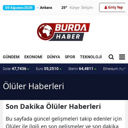
Giriş Yap
25
°
Künye
İletişim
09 Ağustos 2026
GÜNDEM
EKONOMİ
DÜNYA
SPOR
TEKNOLOJİ
MAGAZİN
47,7436
55,2510
64,4811
9
Dolar
Euro
Sterlin
Ethereum
(TL)
Ölüler Haberleri
Son Dakika Ölüler Haberleri
Bu sayfada güncel gelişmeleri takip edenler için
Ölüler ile ilgili en son gelişmeler ve son dakika