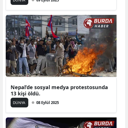
Nepal’de sosyal medya protestosunda
13 kişi öldü.
DÜNYA
08 Eylül 2025