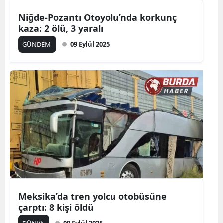
Niğde-Pozantı Otoyolu’nda korkunç
kaza: 2 ölü, 3 yaralı
GÜNDEM
09 Eylül 2025
Meksika’da tren yolcu otobüsüne
çarptı: 8 kişi öldü
DÜNYA
09 Eylül 2025