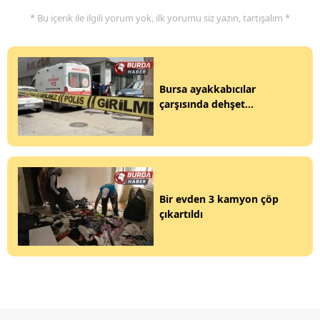
* Bu içerik ile ilgili yorum yok, ilk yorumu siz yazın, tartışalım *
Bursa ayakkabıcılar
çarşısında dehşet...
Bir evden 3 kamyon çöp
çıkartıldı