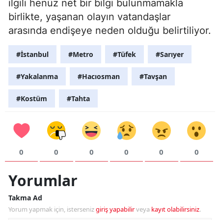
ilgili henüz net bir bilgi bulunmamakla
birlikte, yaşanan olayın vatandaşlar
arasında endişeye neden olduğu belirtiliyor.
#İstanbul
#Metro
#Tüfek
#Sarıyer
#Yakalanma
#Hacıosman
#Tavşan
#Kostüm
#Tahta
0
0
0
0
0
0
Yorumlar
Takma Ad
Yorum yapmak için, isterseniz
giriş yapabilir
veya
kayıt olabilirsiniz
.