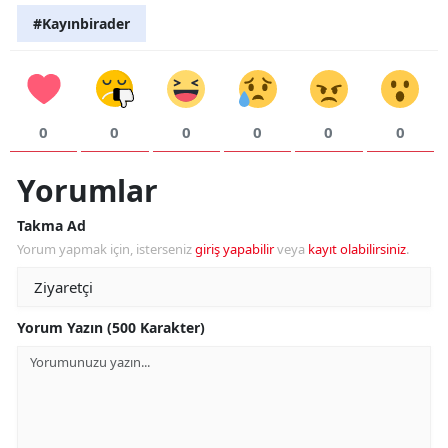
#Kayınbirader
0
0
0
0
0
0
Yorumlar
Takma Ad
Yorum yapmak için, isterseniz
giriş yapabilir
veya
kayıt olabilirsiniz
.
Yorum Yazın (500 Karakter)