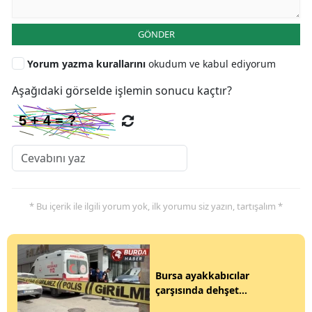
GÖNDER
Yorum yazma kurallarını
okudum ve kabul ediyorum
Aşağıdaki görselde işlemin sonucu kaçtır?
* Bu içerik ile ilgili yorum yok, ilk yorumu siz yazın, tartışalım *
Bursa ayakkabıcılar
çarşısında dehşet...