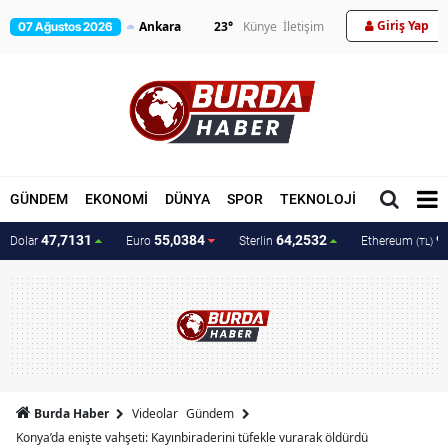
Giriş Yap
23
°
Künye
İletişim
07 Ağustos 2026
GÜNDEM
EKONOMİ
DÜNYA
SPOR
TEKNOLOJİ
MAGAZİN
47,7131
55,0384
64,2532
9
Dolar
Euro
Sterlin
Ethereum
(TL)
Burda Haber
Videolar
Gündem
Konya’da enişte vahşeti: Kayınbiraderini tüfekle vurarak öldürdü