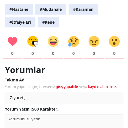
#Hastane
#Müdahale
#Karaman
#İtfaiye Eri
#Kene
0
0
0
0
0
0
Yorumlar
Takma Ad
Yorum yapmak için, isterseniz
giriş yapabilir
veya
kayıt olabilirsiniz
.
Yorum Yazın (500 Karakter)