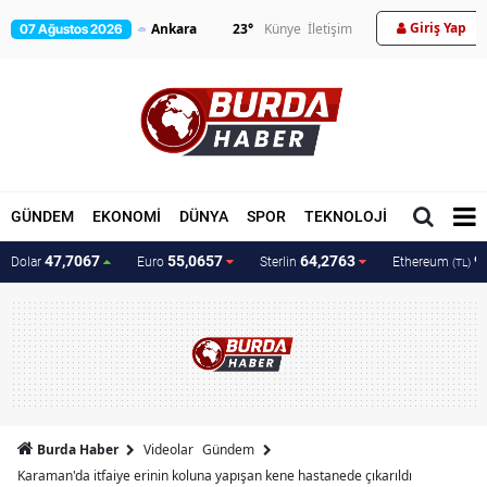
Giriş Yap
23
°
Künye
İletişim
07 Ağustos 2026
GÜNDEM
EKONOMİ
DÜNYA
SPOR
TEKNOLOJİ
MAGAZİN
47,7067
55,0657
64,2763
9
Dolar
Euro
Sterlin
Ethereum
(TL)
Burda Haber
Videolar
Gündem
Karaman'da itfaiye erinin koluna yapışan kene hastanede çıkarıldı