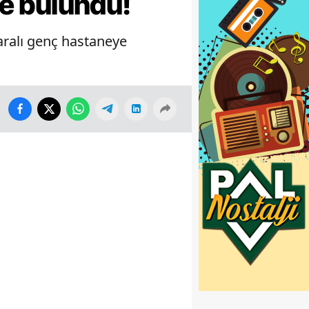
de bulundu!
aralı genç hastaneye