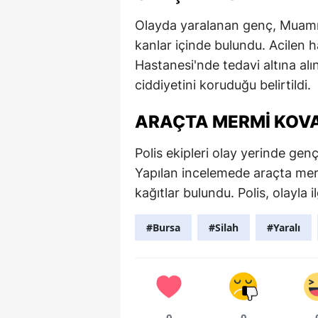
Olayda yaralanan genç, Muamme
kanlar içinde bulundu. Acilen 
Hastanesi'nde tedavi altına alı
ciddiyetini koruduğu belirtildi.
ARAÇTA MERMI KOVA
Polis ekipleri olay yerinde genç
Yapılan incelemede araçta mer
kağıtlar bulundu. Polis, olayla i
#Bursa
#Silah
#Yaralı
0
0