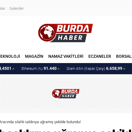
olar
Galeriler
TEKNOLOJİ
MAGAZİN
NAMAZ VAKİTLERİ
ECZANELER
BORSAL
4,4501
91.440
6.658,99
Ethereum
Gram Altın (Kapalı Çarşı)
(TL)
Aracında silahlı saldırıya uğramış şekilde bulundu!