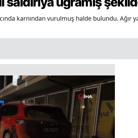
lı saldırıya uğramış şekil
acında karnından vurulmuş halde bulundu. Ağır y