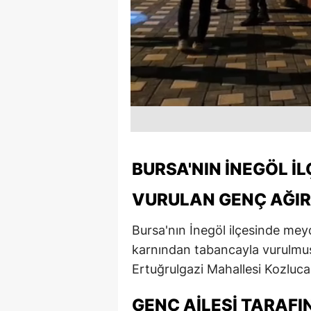
BURSA'NIN İNEGÖL İ
VURULAN GENÇ AĞIR
Bursa'nın İnegöl ilçesinde mey
karnından tabancayla vurulmuş
Ertuğrulgazi Mahallesi Kozluca
GENÇ AILESI TARAFI