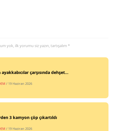
yorum yok, ilk yorumu siz yazın, tartışalım *
 ayakkabıcılar çarşısında dehşet...
DEM
/ 19 Haziran 2026
vden 3 kamyon çöp çıkartıldı
DEM
/ 19 Haziran 2026