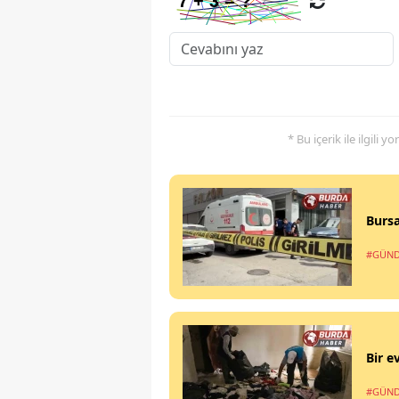
* Bu içerik ile ilgili 
Bursa
#GÜN
Bir e
#GÜN