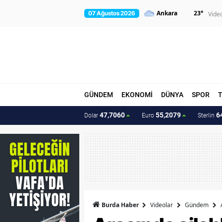
23
°
07 Ağustos 2026
Vide
GÜNDEM
EKONOMİ
DÜNYA
SPOR
47,7060
55,2079
6
Dolar
Euro
Sterlin
Burda Haber
Videolar
Gündem