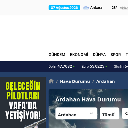
23
°
07 Ağustos 2026
Vide
GÜNDEM
EKONOMİ
DÜNYA
SPOR
47,7082
55,0225
6
Dolar
Euro
Sterlin
/
Hava Durumu
/
Ardahan
Ardahan Hava Durumu
İl:
İlçe: