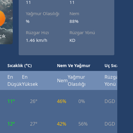
11
11
Yağmur Olasılığı
Nem
%
88%
Rüzgar Hızı
Rüzgar Yönü
çık
1.46 km/h
KD
Sıcaklık (°C)
Nem Ve Yağmur
Uç Sıcaklık (°
En
En
Yağmur
Rüzgar
Rüzg
Nem
Düşük
Yüksek
Olasılığı
Yönü
Hızı
11°
26°
46%
0%
DGD
4.
12°
27°
42%
56%
DGD
4.