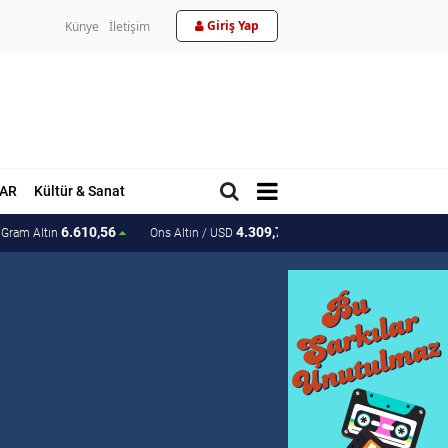
Giriş Yap
Künye
İletişim
AR
Kültür & Sanat
6.610,56
4.309,77
205.59
Gram Altın
Ons Altın / USD
Ons Altın / TL