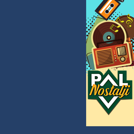
C)
ar
95 km/h
21 km/h