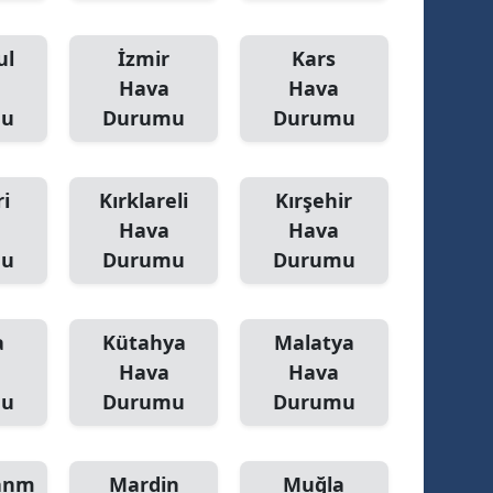
ul
İzmir
Kars
Hava
Hava
mu
Durumu
Durumu
i
Kırklareli
Kırşehir
Hava
Hava
mu
Durumu
Durumu
a
Kütahya
Malatya
Hava
Hava
mu
Durumu
Durumu
anm
Mardin
Muğla