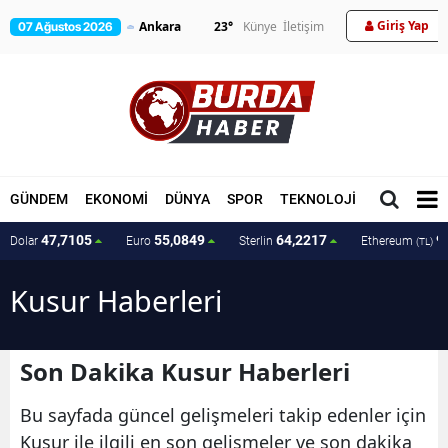
Giriş Yap
23
°
Künye
İletişim
07 Ağustos 2026
GÜNDEM
EKONOMİ
DÜNYA
SPOR
TEKNOLOJİ
MAGAZİN
47,7105
55,0849
64,2217
9
Dolar
Euro
Sterlin
Ethereum
(TL)
Kusur Haberleri
Son Dakika Kusur Haberleri
Bu sayfada güncel gelişmeleri takip edenler için
Kusur ile ilgili en son gelişmeler ve son dakika