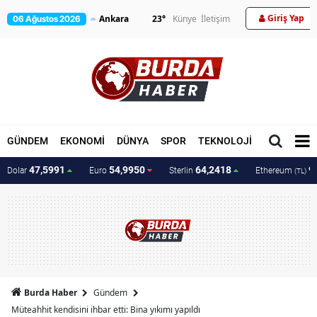
Giriş Yap
23
°
Künye
İletişim
06 Ağustos 2026
GÜNDEM
EKONOMİ
DÜNYA
SPOR
TEKNOLOJİ
MAGAZİN
47,5991
54,9950
64,2418
9
Dolar
Euro
Sterlin
Ethereum
(TL)
Burda Haber
Gündem
Müteahhit kendisini ihbar etti: Bina yıkımı yapıldı