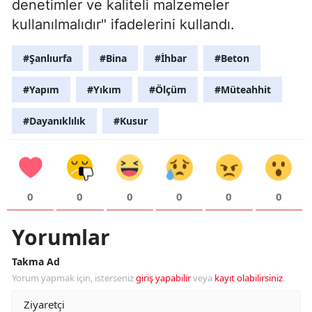
denetimler ve kaliteli malzemeler
kullanılmalıdır" ifadelerini kullandı.
#Şanlıurfa
#Bina
#İhbar
#Beton
#Yapım
#Yıkım
#Ölçüm
#Müteahhit
#Dayanıklılık
#Kusur
0
0
0
0
0
0
Yorumlar
Takma Ad
Yorum yapmak için, isterseniz
giriş yapabilir
veya
kayıt olabilirsiniz
.