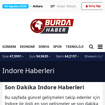
Giriş Yap
23
°
Künye
İletişim
06 Ağustos 2026
GÜNDEM
EKONOMİ
DÜNYA
SPOR
TEKNOLOJİ
MAGAZİN
47,5991
54,9635
64,2157
9
Dolar
Euro
Sterlin
Ethereum
(TL)
Indore Haberleri
Son Dakika Indore Haberleri
Bu sayfada güncel gelişmeleri takip edenler için
Indore ile ilgili en son gelişmeler ve son dakika