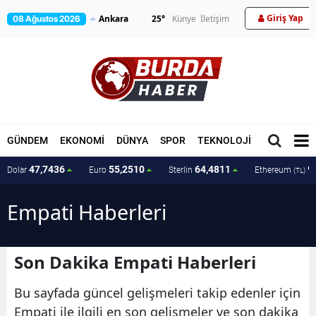
Giriş Yap
25
°
Künye
İletişim
08 Ağustos 2026
GÜNDEM
EKONOMİ
DÜNYA
SPOR
TEKNOLOJİ
MAGAZİN
47,7436
55,2510
64,4811
9
Dolar
Euro
Sterlin
Ethereum
(TL)
Empati Haberleri
Son Dakika Empati Haberleri
Bu sayfada güncel gelişmeleri takip edenler için
Empati ile ilgili en son gelişmeler ve son dakika