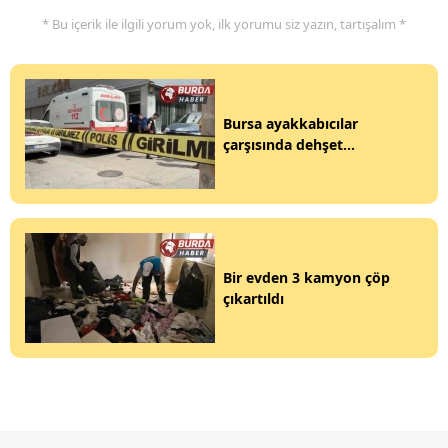
* Bu içerik ile ilgili yorum yok, ilk yorumu siz yazın, tartışalım *
Bursa ayakkabıcılar
çarşısında dehşet...
Bir evden 3 kamyon çöp
çıkartıldı