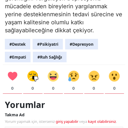
mücadele eden bireylerin yargılanmak
yerine desteklenmesinin tedavi sürecine ve
yaşam kalitesine olumlu katkı
sağlayabileceğine dikkat çekiyor.
#Destek
#Psikiyatri
#Depresyon
#Empati
#Ruh Sağlığı
0
0
0
0
0
0
Yorumlar
Takma Ad
Yorum yapmak için, isterseniz
giriş yapabilir
veya
kayıt olabilirsiniz
.