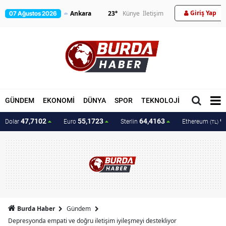
Giriş Yap
23
°
Künye
İletişim
07 Ağustos 2026
GÜNDEM
EKONOMİ
DÜNYA
SPOR
TEKNOLOJİ
MAGAZİN
47,7102
55,1723
64,4163
9
Dolar
Euro
Sterlin
Ethereum
(TL)
Burda Haber
Gündem
Depresyonda empati ve doğru iletişim iyileşmeyi destekliyor