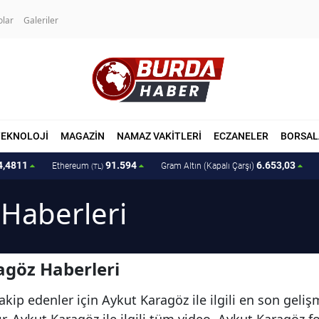
olar
Galeriler
TEKNOLOJİ
MAGAZİN
NAMAZ VAKİTLERİ
ECZANELER
BORSAL
4,4811
91.594
6.653,03
Ethereum
Gram Altın (Kapalı Çarşı)
(TL)
Haberleri
agöz Haberleri
akip edenler için Aykut Karagöz ile ilgili en son geli
. Aykut Karagöz ile ilgili tüm video, Aykut Karagöz f