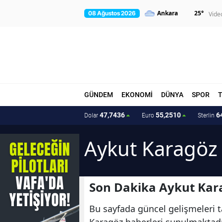
25
°
08 Ağustos 2026
Vide
GÜNDEM
EKONOMİ
DÜNYA
SPOR
47,7436
55,2510
6
Dolar
Euro
Sterlin
Aykut Karagöz 
Son Dakika Aykut Kar
Bu sayfada güncel gelişmeleri t
Karagöz haberleri sunulmaktadır