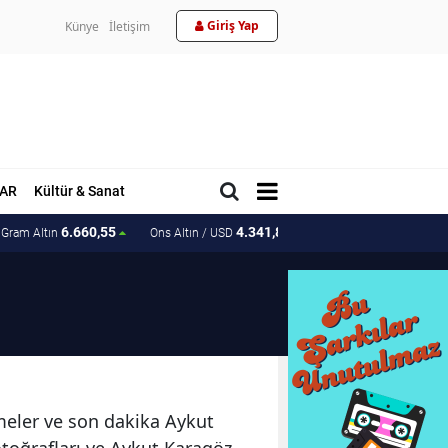
Giriş Yap
Künye
İletişim
AR
Kültür & Sanat
6.660,55
4.341,81
207.15
Gram Altın
Ons Altın / USD
Ons Altın / TL
şmeler ve son dakika Aykut
otoğrafları ve Aykut Karagöz