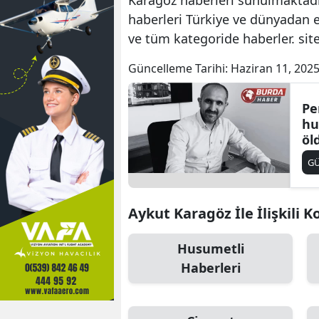
haberleri Türkiye ve dünyadan e
ve tüm kategoride haberler. si
Güncelleme Tarihi:
Haziran 11, 2025
Pe
hu
öl
G
Aykut Karagöz İle İlişkili K
Husumetli
Haberleri