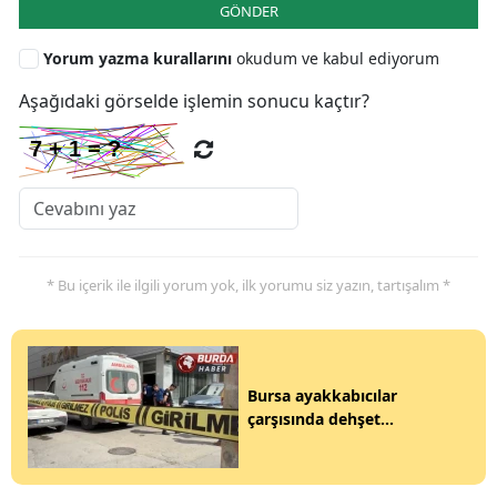
GÖNDER
Yorum yazma kurallarını
okudum ve kabul ediyorum
Aşağıdaki görselde işlemin sonucu kaçtır?
* Bu içerik ile ilgili yorum yok, ilk yorumu siz yazın, tartışalım *
Bursa ayakkabıcılar
çarşısında dehşet...