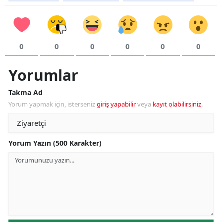
0
0
0
0
0
0
Yorumlar
Takma Ad
Yorum yapmak için, isterseniz
giriş yapabilir
veya
kayıt olabilirsiniz
.
Yorum Yazın (500 Karakter)