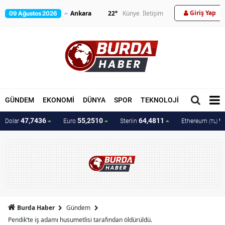
Giriş Yap
22
°
Künye
İletişim
09 Ağustos 2026
GÜNDEM
EKONOMİ
DÜNYA
SPOR
TEKNOLOJİ
MAGAZİN
47,7436
55,2510
64,4811
9
Dolar
Euro
Sterlin
Ethereum
(TL)
Burda Haber
Gündem
Pendik’te iş adamı husumetlisi tarafından öldürüldü.