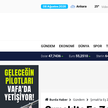
25
°
08 Ağustos 2026
Vide
GÜNDEM
EKONOMİ
DÜNYA
SPOR
47,7436
55,2510
6
Dolar
Euro
Sterlin
Burda Haber
Gündem
Şırnak'ta Eş