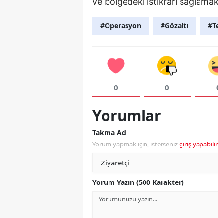
ve bölgedeki istikrarı sağlamak
#Operasyon
#Gözaltı
#T
0
0
Yorumlar
Takma Ad
Yorum yapmak için, isterseniz
giriş yapabilir
Yorum Yazın (500 Karakter)