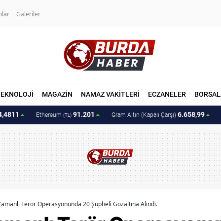
olar
Galeriler
TEKNOLOJİ
MAGAZİN
NAMAZ VAKİTLERİ
ECZANELER
BORSAL
4,4811
91.201
6.658,99
Ethereum
Gram Altın (Kapalı Çarşı)
(TL)
 Zamanlı Terör Operasyonunda 20 Şüpheli Gözaltına Alındı.