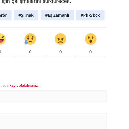
 için çalışmalarını sürdürecek.
erör
#Şırnak
#Eş Zamanlı
#Pkk/kck
0
0
0
0
veya
kayıt olabilirsiniz
.