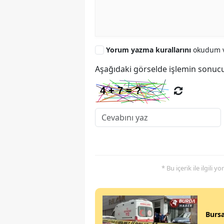
Yorum yazma kurallarını
okudum v
Aşağıdaki görselde işlemin sonucu
* Bu içerik ile ilgili 
Bursa