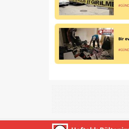
#GÜN
Bir e
#GÜN