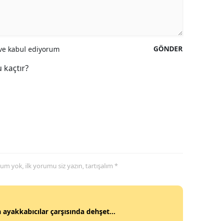
GÖNDER
e kabul ediyorum
 kaçtır?
yorum yok, ilk yorumu siz yazın, tartışalım *
 ayakkabıcılar çarşısında dehşet...