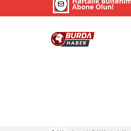
Haftalık Bülteni
Abone Olun!