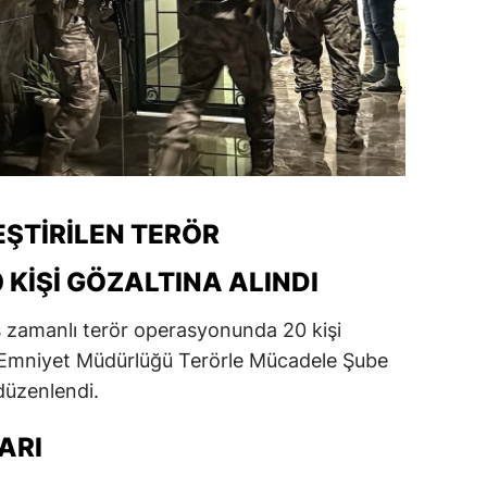
EŞTIRILEN TERÖR
KIŞI GÖZALTINA ALINDI
eş zamanlı terör operasyonunda 20 kişi
İl Emniyet Müdürlüğü Terörle Mücadele Şube
düzenlendi.
ARI