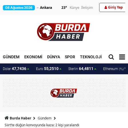
Giriş Yap
23
°
Künye
İletişim
08 Ağustos 2026
GÜNDEM
EKONOMİ
DÜNYA
SPOR
TEKNOLOJİ
MAGAZİN
47,7436
55,2510
64,4811
9
Dolar
Euro
Sterlin
Ethereum
(TL)
Burda Haber
Gündem
Siirt’te düğün konvoyunda kaza: 2 kişi yaralandı