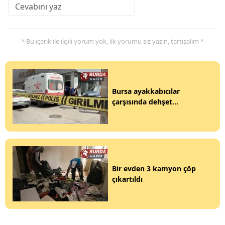
* Bu içerik ile ilgili yorum yok, ilk yorumu siz yazın, tartışalım *
Bursa ayakkabıcılar
çarşısında dehşet...
Bir evden 3 kamyon çöp
çıkartıldı