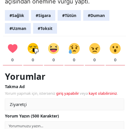
açısından önemine vurgu yaptı.
#Sağlık
#Sigara
#Tütün
#Duman
#Uzman
#Toksit
0
0
0
0
0
0
Yorumlar
Takma Ad
Yorum yapmak için, isterseniz
giriş yapabilir
veya
kayıt olabilirsiniz
.
Yorum Yazın (500 Karakter)