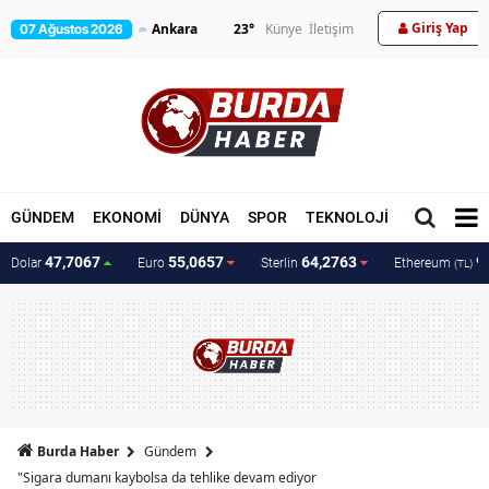
Giriş Yap
23
°
Künye
İletişim
07 Ağustos 2026
GÜNDEM
EKONOMİ
DÜNYA
SPOR
TEKNOLOJİ
MAGAZİN
47,7067
55,0657
64,2763
9
Dolar
Euro
Sterlin
Ethereum
(TL)
Burda Haber
Gündem
"Sigara dumanı kaybolsa da tehlike devam ediyor