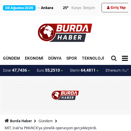
Giriş Yap
25
°
Künye
İletişim
08 Ağustos 2026
GÜNDEM
EKONOMİ
DÜNYA
SPOR
TEKNOLOJİ
MAGAZİN
47,7436
55,2510
64,4811
9
Dolar
Euro
Sterlin
Ethereum
(TL)
Burda Haber
Gündem
MİT, Irak'ta PKK/KCK'ya yönelik operasyon gerçekleştirdi.