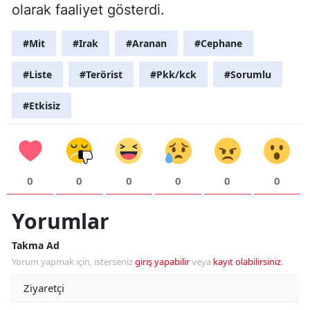
olarak faaliyet gösterdi.
#Mit
#Irak
#Aranan
#Cephane
#Liste
#Terörist
#Pkk/kck
#Sorumlu
#Etkisiz
0
0
0
0
0
0
Yorumlar
Takma Ad
Yorum yapmak için, isterseniz
giriş yapabilir
veya
kayıt olabilirsiniz
.