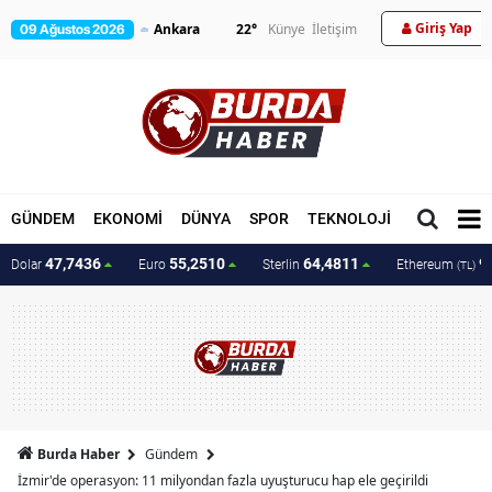
Giriş Yap
22
°
Künye
İletişim
09 Ağustos 2026
GÜNDEM
EKONOMİ
DÜNYA
SPOR
TEKNOLOJİ
MAGAZİN
47,7436
55,2510
64,4811
9
Dolar
Euro
Sterlin
Ethereum
(TL)
Burda Haber
Gündem
İzmir'de operasyon: 11 milyondan fazla uyuşturucu hap ele geçirildi