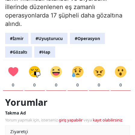
illerinde düzenlenen eş zamanlı
operasyonlarda 17 şüpheli daha gözaltına
alındı.
#İzmir
#Uyuşturucu
#Operasyon
#Gözaltı
#Hap
0
0
0
0
0
0
Yorumlar
Takma Ad
Yorum yapmak için, isterseniz
giriş yapabilir
veya
kayıt olabilirsiniz
.