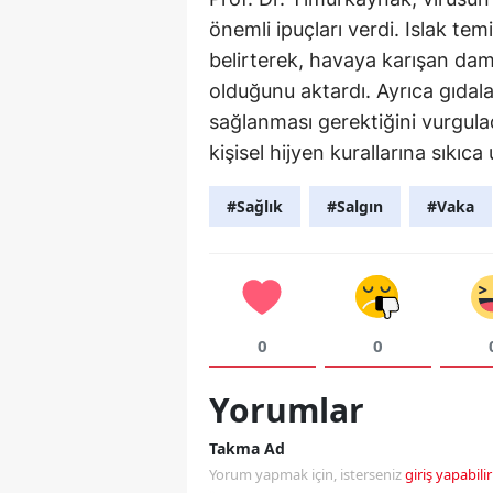
önemli ipuçları verdi. Islak tem
belirterek, havaya karışan dam
olduğunu aktardı. Ayrıca gıdal
sağlanması gerektiğini vurgulad
kişisel hijyen kurallarına sıkıca
#Sağlık
#Salgın
#Vaka
0
0
Yorumlar
Takma Ad
Yorum yapmak için, isterseniz
giriş yapabilir