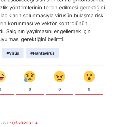
izlik yöntemlerinin tercih edilmesi gerektiğini
lacıkların solunmasıyla virüsün bulaşma riski
arın korunması ve vektör kontrolünün
ı. Salgının yayılmasını engellemek için
 uyulması gerektiğini belirtti.
#Virüs
#Hantavirüs
0
0
0
0
veya
kayıt olabilirsiniz
.