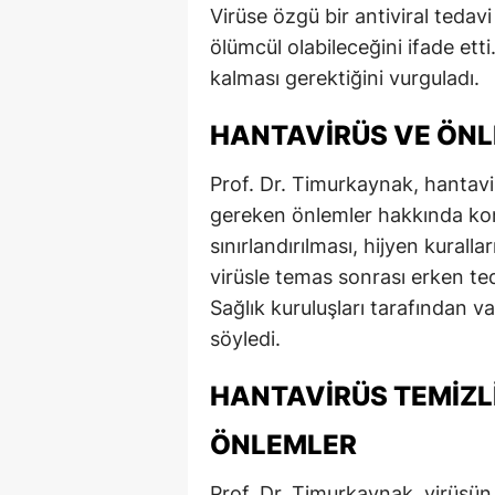
Virüse özgü bir antiviral tedav
ölümcül olabileceğini ifade ett
kalması gerektiğini vurguladı.
HANTAVIRÜS VE ÖN
Prof. Dr. Timurkaynak, hantavi
gereken önlemler hakkında kon
sınırlandırılması, hijyen kuralla
virüsle temas sonrası erken ted
Sağlık kuruluşları tarafından v
söyledi.
HANTAVIRÜS TEMIZLI
ÖNLEMLER
Prof. Dr. Timurkaynak, virüsün