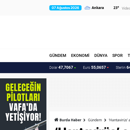
23
°
07 Ağustos 2026
Vide
GÜNDEM
EKONOMİ
DÜNYA
SPOR
47,7067
55,0657
6
Dolar
Euro
Sterlin
Burda Haber
Gündem
‘Hantavirüs’ 