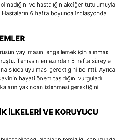
i olmadığını ve hastalığın akciğer tutulumuyla
i. Hastaların 6 hafta boyunca izolasyonda
LEMLER
rüsün yayılmasını engellemek için alınması
uştu. Temasın en azından 6 hafta süreyle
rına sıkıca uyulması gerektiğini belirtti. Ayrıca
avinin hayati önem taşıdığını vurguladı.
akaların yakından izlenmesi gerektiğini
K İLKELERI VE KORUYUCU
 bulaşabileceği alanların temizliği konusunda