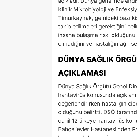
açıkladı. Dünya genelinde end
Klinik Mikrobiyoloji ve Enfeksi
Timurkaynak, gemideki bazı kiş
takip edilmeleri gerektiğini bel
insana bulaşma riski olduğunu 
olmadığını ve hastalığın ağır sey
DÜNYA SAĞLIK ÖRGÜ
AÇIKLAMASI
Dünya Sağlık Örgütü Genel D
hantavirüs konusunda açıklam
değerlendirirken hastalığın ci
olduğunu belirtti. DSÖ tarafın
dahil 12 ülkeye hantavirüs kon
Bahçelievler Hastanesi'nden P