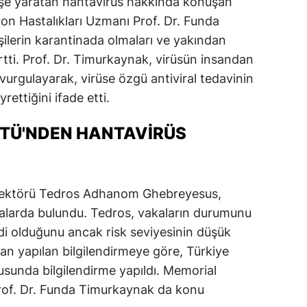
işe yaratan hantavirüs hakkında konuşan
yon Hastalıkları Uzmanı Prof. Dr. Funda
ilerin karantinada olmaları ve yakından
irtti. Prof. Dr. Timurkaynak, virüsün insandan
vurgulayarak, virüse özgü antiviral tedavinin
rettiğini ifade etti.
TÜ'NDEN HANTAVIRÜS
irektörü Tedros Adhanom Ghebreyesus,
alarda bulundu. Tedros, vakaların durumunu
ddi olduğunu ancak risk seviyesinin düşük
dan yapılan bilgilendirmeye göre, Türkiye
usunda bilgilendirme yapıldı. Memorial
rof. Dr. Funda Timurkaynak da konu