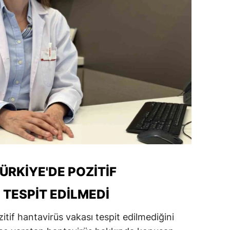
ÜRKIYE'DE POZITIF
TESPIT EDILMEDI
zitif hantavirüs vakası tespit edilmediğini