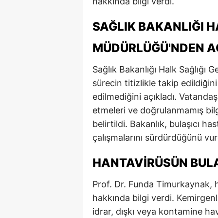
hakkında bilgi verdi.
SAĞLIK BAKANLIĞI H
MÜDÜRLÜĞÜ'NDEN A
Sağlık Bakanlığı Halk Sağlığı 
sürecin titizlikle takip edildiği
edilmediğini açıkladı. Vatanda
etmeleri ve doğrulanmamış bilgi
belirtildi. Bakanlık, bulaşıcı h
çalışmalarını sürdürdüğünü vur
HANTAVIRÜSÜN BULA
Prof. Dr. Funda Timurkaynak, h
hakkında bilgi verdi. Kemirgenl
idrar, dışkı veya kontamine hav