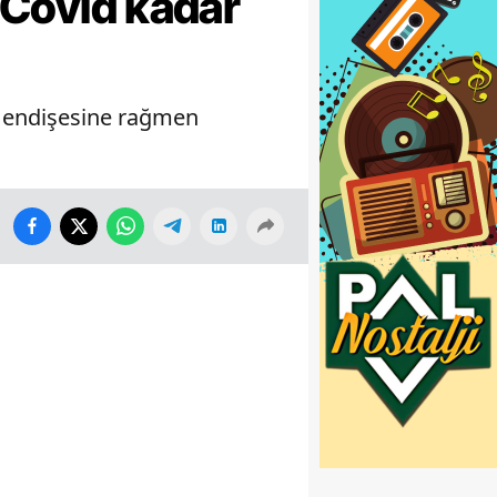
ı Covid kadar
ün endişesine rağmen