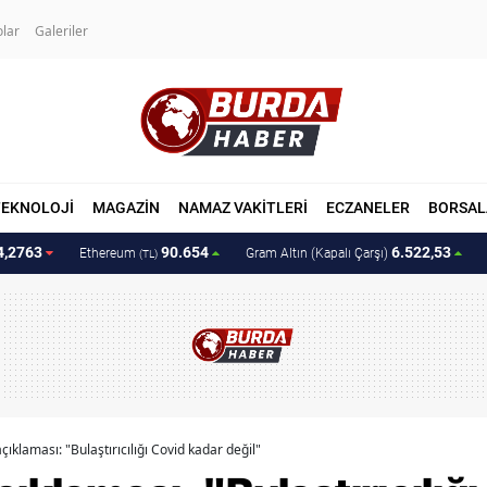
olar
Galeriler
TEKNOLOJİ
MAGAZİN
NAMAZ VAKİTLERİ
ECZANELER
BORSAL
4,2763
90.654
6.522,53
Ethereum
Gram Altın (Kapalı Çarşı)
(TL)
açıklaması: "Bulaştırıcılığı Covid kadar değil"