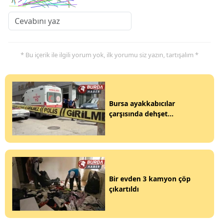
* Bu içerik ile ilgili yorum yok, ilk yorumu siz yazın, tartışalım *
Bursa ayakkabıcılar
çarşısında dehşet...
Bir evden 3 kamyon çöp
çıkartıldı