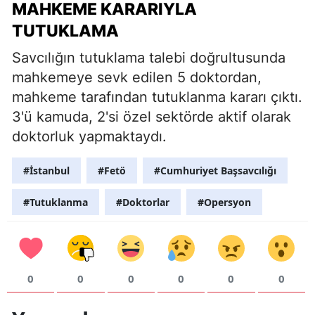
MAHKEME KARARIYLA
TUTUKLAMA
Savcılığın tutuklama talebi doğrultusunda
mahkemeye sevk edilen 5 doktordan,
mahkeme tarafından tutuklanma kararı çıktı.
3'ü kamuda, 2'si özel sektörde aktif olarak
doktorluk yapmaktaydı.
#İstanbul
#Fetö
#Cumhuriyet Başsavcılığı
#Tutuklanma
#Doktorlar
#Opersyon
0
0
0
0
0
0