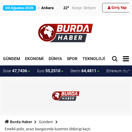
Giriş Yap
22
°
Künye
İletişim
09 Ağustos 2026
GÜNDEM
EKONOMİ
DÜNYA
SPOR
TEKNOLOJİ
MAGAZİN
47,7436
55,2510
64,4811
9
Dolar
Euro
Sterlin
Ethereum
(TL)
Burda Haber
Gündem
Emekli polis, arazi kavgasında kuzenini öldürüp kaçtı.