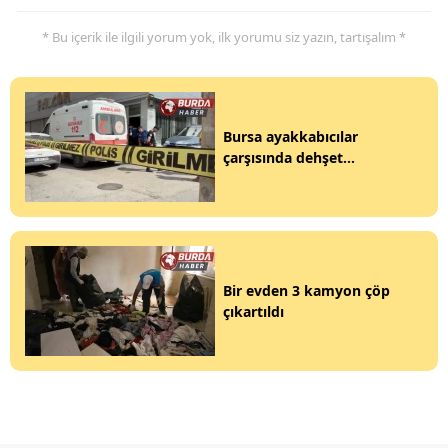
* Bu içerik ile ilgili yorum yok, ilk yorumu siz yazın, tartışalım *
Bursa ayakkabıcılar
çarşısında dehşet...
Bir evden 3 kamyon çöp
çıkartıldı