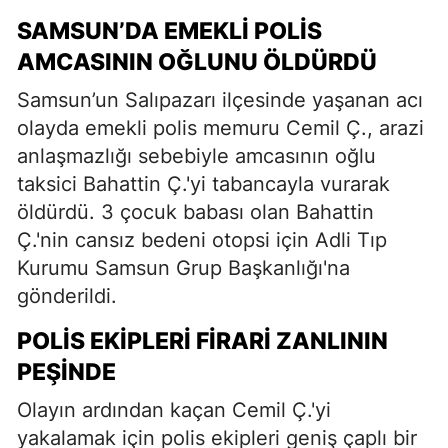
SAMSUN’DA EMEKLI POLIS
AMCASININ OĞLUNU ÖLDÜRDÜ
Samsun’un Salıpazarı ilçesinde yaşanan acı
olayda emekli polis memuru Cemil Ç., arazi
anlaşmazlığı sebebiyle amcasının oğlu
taksici Bahattin Ç.'yi tabancayla vurarak
öldürdü. 3 çocuk babası olan Bahattin
Ç.'nin cansız bedeni otopsi için Adli Tıp
Kurumu Samsun Grup Başkanlığı'na
gönderildi.
POLIS EKIPLERI FIRARI ZANLININ
PEŞINDE
Olayın ardından kaçan Cemil Ç.'yi
yakalamak için polis ekipleri geniş çaplı bir