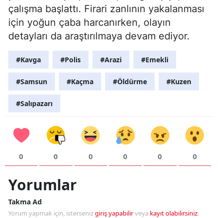
çalışma başlattı. Firari zanlının yakalanması
için yoğun çaba harcanırken, olayın
detayları da araştırılmaya devam ediyor.
#Kavga
#Polis
#Arazi
#Emekli
#Samsun
#Kaçma
#Öldürme
#Kuzen
#Salıpazarı
0
0
0
0
0
0
Yorumlar
Takma Ad
Yorum yapmak için, isterseniz
giriş yapabilir
veya
kayıt olabilirsiniz
.