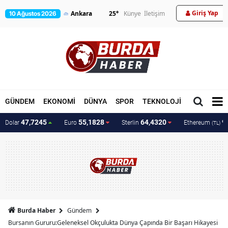
Giriş Yap
25
°
Künye
İletişim
10 Ağustos 2026
GÜNDEM
EKONOMİ
DÜNYA
SPOR
TEKNOLOJİ
MAGAZİN
47,7245
55,1828
64,4320
9
Dolar
Euro
Sterlin
Ethereum
(TL)
Burda Haber
Gündem
Bursanın Gururu:Geleneksel Okçulukta Dünya Çapında Bir Başarı Hikayesi