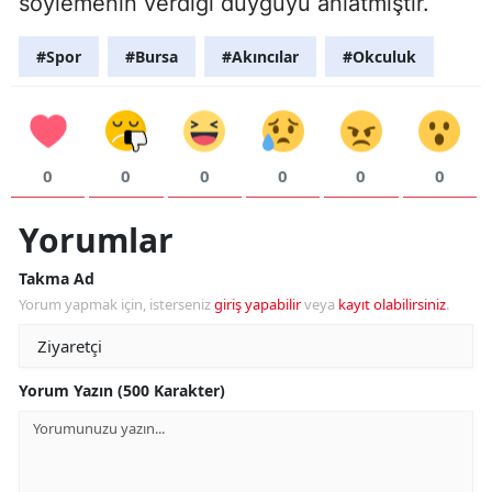
söylemenin verdiği duyguyu anlatmıştır.
#Spor
#Bursa
#Akıncılar
#Okculuk
0
0
0
0
0
0
Yorumlar
Takma Ad
Yorum yapmak için, isterseniz
giriş yapabilir
veya
kayıt olabilirsiniz
.
Yorum Yazın (500 Karakter)