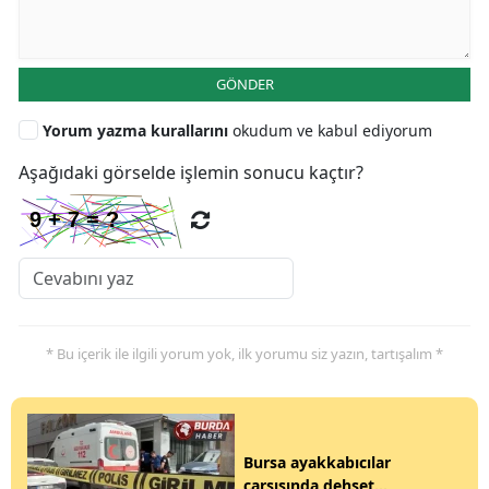
GÖNDER
Yorum yazma kurallarını
okudum ve kabul ediyorum
Aşağıdaki görselde işlemin sonucu kaçtır?
* Bu içerik ile ilgili yorum yok, ilk yorumu siz yazın, tartışalım *
Bursa ayakkabıcılar
çarşısında dehşet...