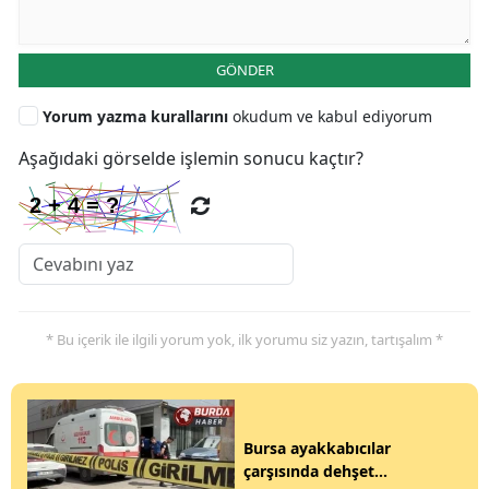
GÖNDER
Yorum yazma kurallarını
okudum ve kabul ediyorum
Aşağıdaki görselde işlemin sonucu kaçtır?
* Bu içerik ile ilgili yorum yok, ilk yorumu siz yazın, tartışalım *
Bursa ayakkabıcılar
çarşısında dehşet...