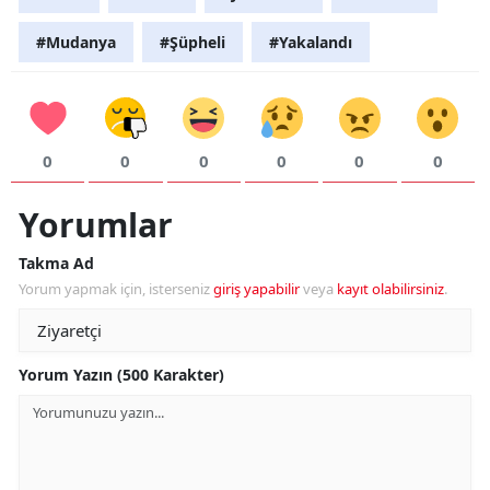
#Mudanya
#Şüpheli
#Yakalandı
0
0
0
0
0
0
Yorumlar
Takma Ad
Yorum yapmak için, isterseniz
giriş yapabilir
veya
kayıt olabilirsiniz
.
Yorum Yazın (500 Karakter)