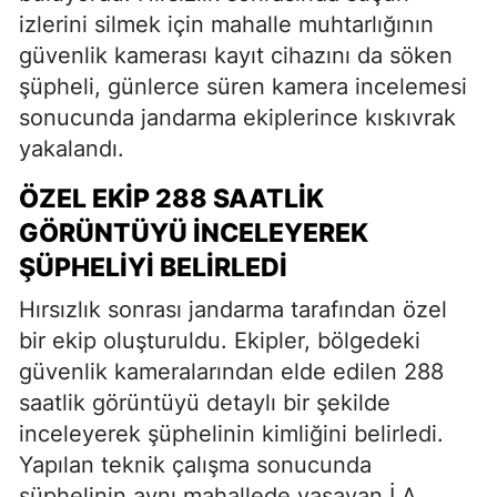
izlerini silmek için mahalle muhtarlığının
güvenlik kamerası kayıt cihazını da söken
şüpheli, günlerce süren kamera incelemesi
sonucunda jandarma ekiplerince kıskıvrak
yakalandı.
ÖZEL EKIP 288 SAATLIK
GÖRÜNTÜYÜ İNCELEYEREK
ŞÜPHELIYI BELIRLEDI
Hırsızlık sonrası jandarma tarafından özel
bir ekip oluşturuldu. Ekipler, bölgedeki
güvenlik kameralarından elde edilen 288
saatlik görüntüyü detaylı bir şekilde
inceleyerek şüphelinin kimliğini belirledi.
Yapılan teknik çalışma sonucunda
şüphelinin aynı mahallede yaşayan İ.A.