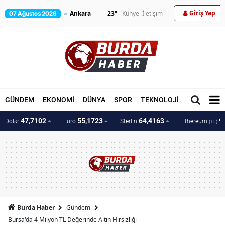
Giriş Yap
23
°
Künye
İletişim
07 Ağustos 2026
GÜNDEM
EKONOMİ
DÜNYA
SPOR
TEKNOLOJİ
MAGAZİN
47,7102
55,1723
64,4163
9
Dolar
Euro
Sterlin
Ethereum
(TL)
Burda Haber
Gündem
Bursa'da 4 Milyon TL Değerinde Altın Hırsızlığı