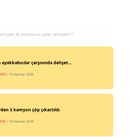
yorum yok, ilk yorumu siz yazın, tartışalım *
 ayakkabıcılar çarşısında dehşet...
DEM
/ 19 Haziran 2026
vden 3 kamyon çöp çıkartıldı
DEM
/ 19 Haziran 2026