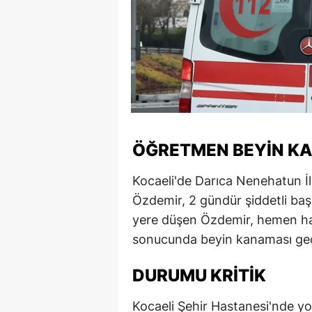
ÖĞRETMEN BEYIN KA
Kocaeli'de Darıca Nenehatun İ
Özdemir, 2 gündür şiddetli baş
yere düşen Özdemir, hemen hast
sonucunda beyin kanaması geçir
DURUMU KRITIK
Kocaeli Şehir Hastanesi'nde 