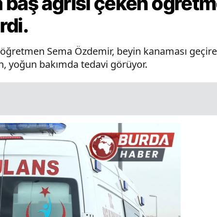
 baş ağrısı çeken öğretm
rdi.
 öğretmen Sema Özdemir, beyin kanaması geçirere
, yoğun bakımda tedavi görüyor.