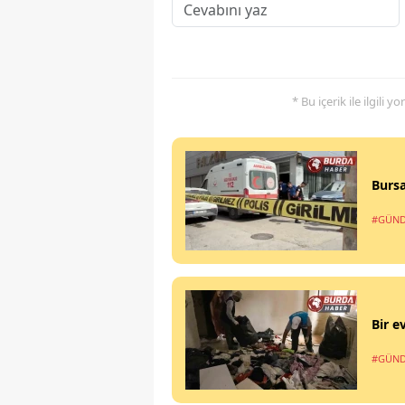
* Bu içerik ile ilgili 
Bursa
#GÜN
Bir e
#GÜN