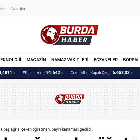
olar
Galeriler
TEKNOLOJİ
MAGAZİN
NAMAZ VAKİTLERİ
ECZANELER
BORSAL
4,4811
91.642
6.653,03
Ethereum
Gram Altın (Kapalı Çarşı)
(TL)
a baş ağrısı çeken öğretmen, beyin kanaması geçirdi.