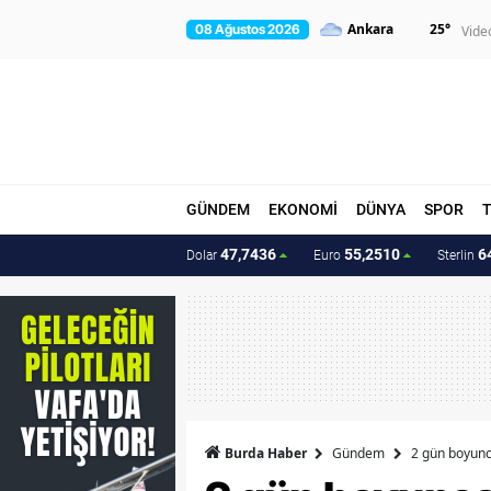
25
°
08 Ağustos 2026
Vide
GÜNDEM
EKONOMİ
DÜNYA
SPOR
47,7436
55,2510
6
Dolar
Euro
Sterlin
Burda Haber
Gündem
2 gün boyunc