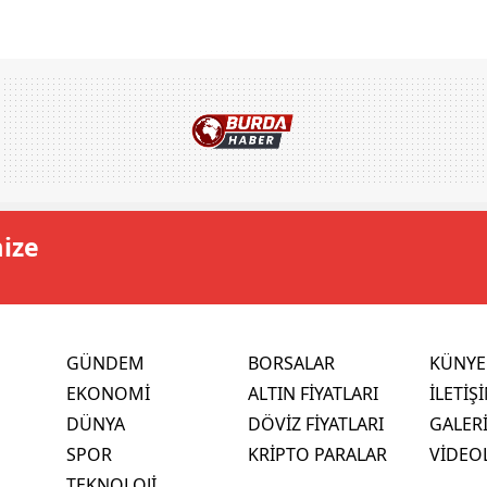
mize
GÜNDEM
BORSALAR
KÜNYE
EKONOMİ
ALTIN FİYATLARI
İLETİŞ
DÜNYA
DÖVİZ FİYATLARI
GALER
SPOR
KRİPTO PARALAR
VİDEO
TEKNOLOJİ