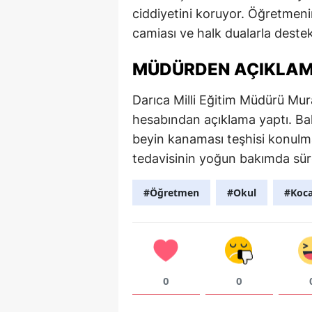
ciddiyetini koruyor. Öğretmeni
camiası ve halk dualarla destek
MÜDÜRDEN AÇIKLA
Darıca Milli Eğitim Müdürü Mura
hesabından açıklama yaptı. Ba
beyin kanaması teşhisi konulması
tedavisinin yoğun bakımda sürd
#Öğretmen
#Okul
#Koca
0
0