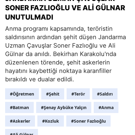
SONER FAZLIOĞLU VE ALI GÜLNAR
UNUTULMADI
Anma programı kapsamında, teröristin
saldırısının ardından şehit düşen Jandarma
Uzman Çavuşlar Soner Fazlıoğlu ve Ali
Gülnar da anıldı. Bekirhan Karakolu'nda
düzenlenen törende, şehit askerlerin
hayatını kaybettiği noktaya karanfiller
bırakıldı ve dualar edildi.
#Öğretmen
#Şehit
#Terör
#Saldırı
#Batman
#Şenay Aybüke Yalçın
#Anma
#Askerler
#Kozluk
#Soner Fazlıoğlu
#Ali Gülnar