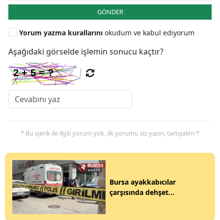
GÖNDER
Yorum yazma kurallarını
okudum ve kabul ediyorum
Aşağıdaki görselde işlemin sonucu kaçtır?
* Bu içerik ile ilgili yorum yok, ilk yorumu siz yazın, tartışalım *
Bursa ayakkabıcılar
çarşısında dehşet...