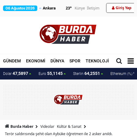
Giriş Yap
23
°
Künye
İletişim
06 Ağustos 2026
GÜNDEM
EKONOMİ
DÜNYA
SPOR
TEKNOLOJİ
MAGAZİN
47,5897
55,1145
64,2551
9
Dolar
Euro
Sterlin
Ethereum
(TL)
Burda Haber
Videolar
Kültür & Sanat
Terör saldırısında şehit olan Aybüke öğretmen ile 2 asker anıldı.