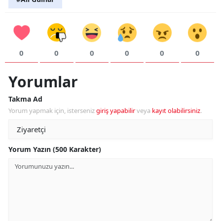
0
0
0
0
0
0
Yorumlar
Takma Ad
Yorum yapmak için, isterseniz
giriş yapabilir
veya
kayıt olabilirsiniz
.
Yorum Yazın (500 Karakter)