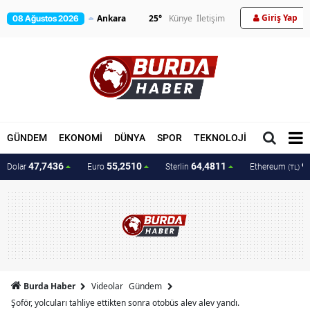
Giriş Yap
25
°
Künye
İletişim
08 Ağustos 2026
GÜNDEM
EKONOMİ
DÜNYA
SPOR
TEKNOLOJİ
MAGAZİN
47,7436
55,2510
64,4811
9
Dolar
Euro
Sterlin
Ethereum
(TL)
Burda Haber
Videolar
Gündem
Şoför, yolcuları tahliye ettikten sonra otobüs alev alev yandı.