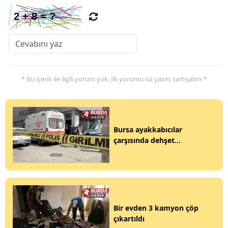
* Bu içerik ile ilgili yorum yok, ilk yorumu siz yazın, tartışalım *
Bursa ayakkabıcılar
çarşısında dehşet...
Bir evden 3 kamyon çöp
çıkartıldı