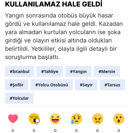
KULLANILAMAZ HALE GELDI
Yangın sonrasında otobüs büyük hasar
gördü ve kullanılamaz hale geldi. Kazadan
yara almadan kurtulan yolcuların ise şoka
girdiği ve olayın etkisi altında oldukları
belirtildi. Yetkililer, olayla ilgili detaylı bir
soruşturma başlattı.
#İstanbul
#Tahliye
#Yangın
#Mersin
#Şoför
#Yolcu Otobüsü
#Seyir
#Tarsus
#Yolcular
0
0
0
0
0
0