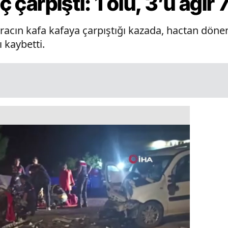
ç çarpıştı: 1 ölü, 3’ü ağır 7
 aracın kafa kafaya çarpıştığı kazada, hactan dön
ı kaybetti.