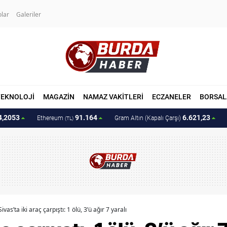
olar
Galeriler
TEKNOLOJİ
MAGAZİN
NAMAZ VAKİTLERİ
ECZANELER
BORSAL
4,2053
91.164
6.621,23
Ethereum
Gram Altın (Kapalı Çarşı)
(TL)
Sivas’ta iki araç çarpıştı: 1 ölü, 3’ü ağır 7 yaralı