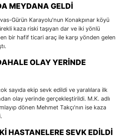
DA MEYDANA GELDI
Sivas-Gürün Karayolu'nun Konakpınar köyü
ekli kaza riski taşıyan dar ve iki yönlü
n bir hafif ticari araç ile karşı yönden gelen
tı.
DAHALE OLAY YERINDE
k sayıda ekip sevk edildi ve yaralılara ilk
dan olay yerinde gerçekleştirildi. M.K. adlı
amlayıp dönen Mehmet Takçı'nın ise kaza
.
KI HASTANELERE SEVK EDILDI