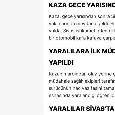
KAZA GECE YARISIN
Kaza, gece yarısından sonra 
yakınlarında meydana geldi. Sür
yolda, Sivas istikametinden gele
bir otomobil kafa kafaya çarpış
YARALILARA İLK MÜ
YAPILDI
Kazanın ardından olay yerine ço
müdahale sağlık ekipleri tarafın
sürücünün hac vazifesini tam
esnasında yaralandığı öğrenildi
YARALILAR SIVAS'TA