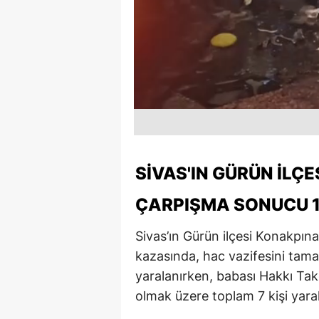
SIVAS'IN GÜRÜN İLÇ
ÇARPIŞMA SONUCU 1 
Sivas’ın Gürün ilçesi Konakpın
kazasında, hac vazifesini ta
yaralanırken, babası Hakkı Takç
olmak üzere toplam 7 kişi yara