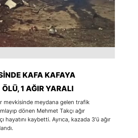
ESINDE KAFA KAFAYA
ÖLÜ, 1 AĞIR YARALI
ar mevkisinde meydana gelen trafik
mamlayıp dönen Mehmet Takçı ağır
ı hayatını kaybetti. Ayrıca, kazada 3'ü ağır
landı.