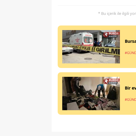
* Bu içerik ile ilgili 
Bursa
#GÜN
Bir e
#GÜN