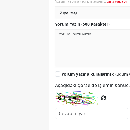
Yorum yapmak için, isterseniz
giriş yapabilir
Yorum Yazın (500 Karakter)
Yorum yazma kurallarını
okudum v
Aşağıdaki görselde işlemin sonucu