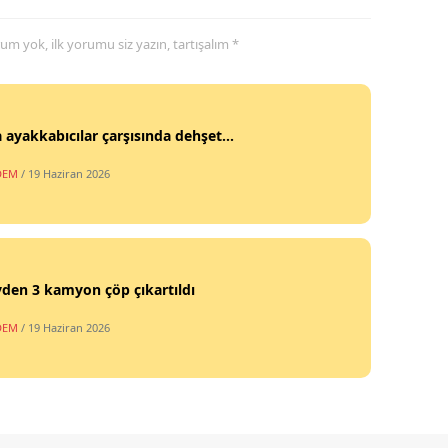
yorum yok, ilk yorumu siz yazın, tartışalım *
 ayakkabıcılar çarşısında dehşet...
DEM
/ 19 Haziran 2026
vden 3 kamyon çöp çıkartıldı
DEM
/ 19 Haziran 2026