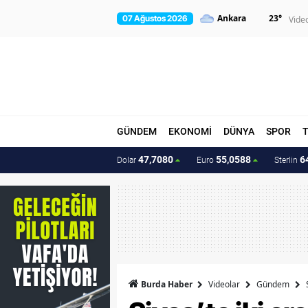
23
°
07 Ağustos 2026
Vide
GÜNDEM
EKONOMİ
DÜNYA
SPOR
47,7080
55,0588
6
Dolar
Euro
Sterlin
Burda Haber
Videolar
Gündem