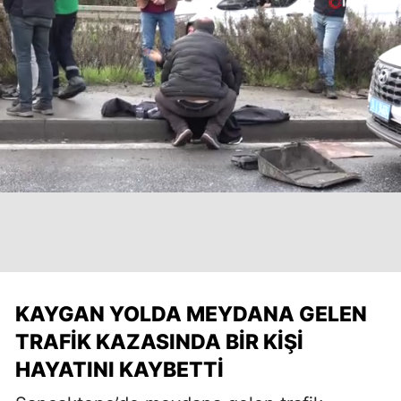
KAYGAN YOLDA MEYDANA GELEN
TRAFIK KAZASINDA BIR KIŞI
HAYATINI KAYBETTI