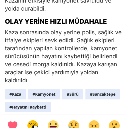
Kazanın etkisiyle kamyonet savruldu ve
yolda durabildi.
OLAY YERINE HIZLI MÜDAHALE
Kaza sonrasında olay yerine polis, sağlık ve
itfaiye ekipleri sevk edildi. Sağlık ekipleri
tarafından yapılan kontrollerde, kamyonet
sürücüsünün hayatını kaybettiği belirlendi
ve cesedi morga kaldırıldı. Kazaya karışan
araçlar ise çekici yardımıyla yoldan
kaldırıldı.
#Kaza
#Kamyonet
#Sürü
#Sancaktepe
#Hayatını Kaybetti