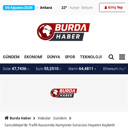
Giriş Yap
22
°
Künye
İletişim
09 Ağustos 2026
GÜNDEM
EKONOMİ
DÜNYA
SPOR
TEKNOLOJİ
MAGAZİN
47,7436
55,2510
64,4811
9
Dolar
Euro
Sterlin
Ethereum
(TL)
Burda Haber
Videolar
Gündem
Sancaktepe'de Trafik Kazasında Kamyonet Sürücüsü Hayatını Kaybetti