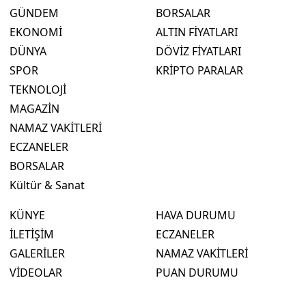
GÜNDEM
BORSALAR
EKONOMİ
ALTIN FİYATLARI
DÜNYA
DÖVİZ FİYATLARI
SPOR
KRİPTO PARALAR
TEKNOLOJİ
MAGAZİN
NAMAZ VAKİTLERİ
ECZANELER
BORSALAR
Kültür & Sanat
KÜNYE
HAVA DURUMU
İLETİŞİM
ECZANELER
GALERİLER
NAMAZ VAKİTLERİ
VİDEOLAR
PUAN DURUMU