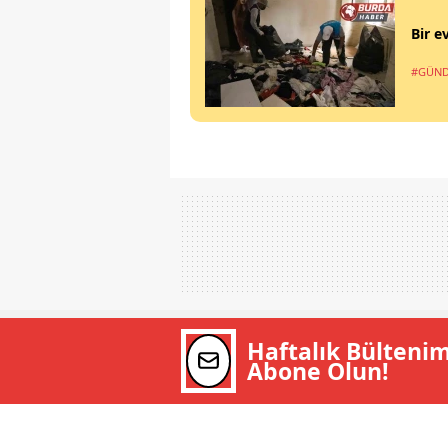
Bir e
#GÜN
Haftalık Bülteni
Abone Olun!