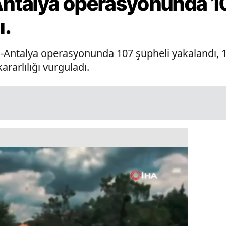
talya operasyonunda 10
ı.
n-Antalya operasyonunda 107 şüpheli yakalandı, 1
rarlılığı vurguladı.