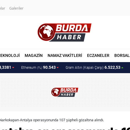
olar
Galeriler
TEKNOLOJİ
MAGAZİN
NAMAZ VAKİTLERİ
ECZANELER
BORSAL
4,3381
90.543
6.522,53
Ethereum
Gram Altın (Kapalı Çarşı)
(TL)
Narkokapan-Antalya operasyonunda 107 şüpheli gözaltına alındı.