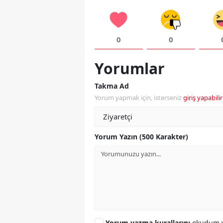
0
0
Yorumlar
Takma Ad
Yorum yapmak için, isterseniz
giriş yapabilir
Yorum Yazın (500 Karakter)
Yorum yazma kurallarını
okudum v