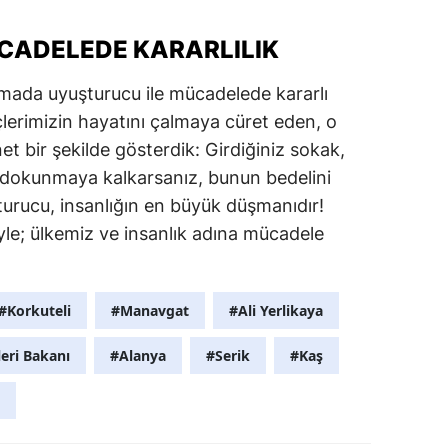
CADELEDE KARARLILIK
amada uyuşturucu ile mücadelede kararlı
çlerimizin hayatını çalmaya cüret eden, o
net bir şekilde gösterdik: Girdiğiniz sokak,
 dokunmaya kalkarsanız, bunun bedelini
urucu, insanlığın en büyük düşmanıdır!
yle; ülkemiz ve insanlık adına mücadele
.
#Korkuteli
#Manavgat
#Ali Yerlikaya
leri Bakanı
#Alanya
#Serik
#Kaş