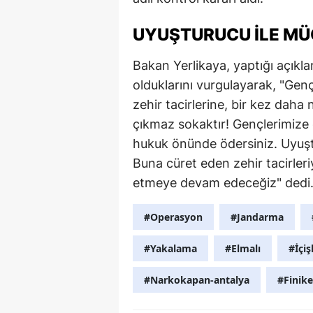
UYUŞTURUCU ILE MÜ
Bakan Yerlikaya, yaptığı açıkl
olduklarını vurgulayarak, "Gen
zehir tacirlerine, bir kez daha 
çıkmaz sokaktır! Gençlerimize
hukuk önünde ödersiniz. Uyuşt
Buna cüret eden zehir tacirleri
etmeye devam edeceğiz" dedi
#Operasyon
#Jandarma
#Yakalama
#Elmalı
#İçiş
#Narkokapan-antalya
#Finike