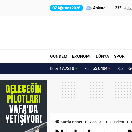
23
°
07 Ağustos 2026
Vide
GÜNDEM
EKONOMİ
DÜNYA
SPOR
47,7210
55,0404
6
Dolar
Euro
Sterlin
Burda Haber
Videolar
Gündem