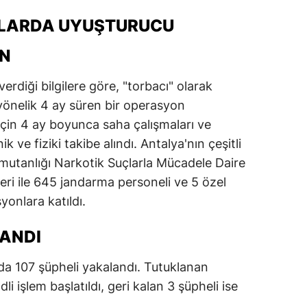
LARDA UYUŞTURUCU
ON
 verdiği bilgilere göre, "torbacı" olarak
 yönelik 4 ay süren bir operasyon
 için 4 ay boyunca saha çalışmaları ve
ik ve fiziki takibe alındı. Antalya'nın çeşitli
mutanlığı Narkotik Suçlarla Mücadele Daire
eri ile 645 jandarma personeli ve 5 özel
yonlara katıldı.
LANDI
a 107 şüpheli yakalandı. Tutuklanan
i işlem başlatıldı, geri kalan 3 şüpheli ise