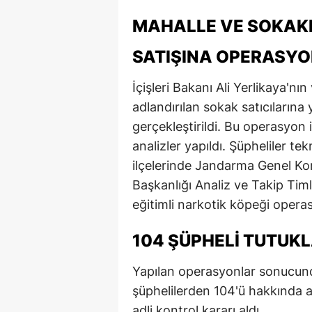
MAHALLE VE SOKAK
SATIŞINA OPERASY
İçişleri Bakanı Ali Yerlikaya'nın
adlandırılan sokak satıcılarına
gerçekleştirildi. Bu operasyon
analizler yapıldı. Şüpheliler tekn
ilçelerinde Jandarma Genel Ko
Başkanlığı Analiz ve Takip Timl
eğitimli narkotik köpeği operas
104 ŞÜPHELI TUTUK
Yapılan operasyonlar sonucund
şüphelilerden 104'ü hakkında adl
adli kontrol kararı aldı.