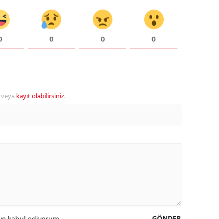
0
0
0
0
veya
kayıt olabilirsiniz
.
GÖNDER
e kabul ediyorum