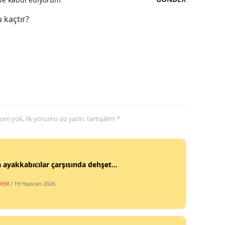
 kaçtır?
yorum yok, ilk yorumu siz yazın, tartışalım *
 ayakkabıcılar çarşısında dehşet...
DEM
/ 19 Haziran 2026