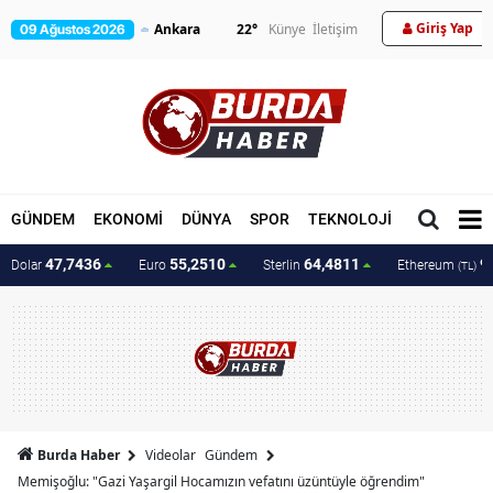
Giriş Yap
22
°
Künye
İletişim
09 Ağustos 2026
GÜNDEM
EKONOMİ
DÜNYA
SPOR
TEKNOLOJİ
MAGAZİN
47,7436
55,2510
64,4811
9
Dolar
Euro
Sterlin
Ethereum
(TL)
Burda Haber
Videolar
Gündem
Memişoğlu: "Gazi Yaşargil Hocamızın vefatını üzüntüyle öğrendim"