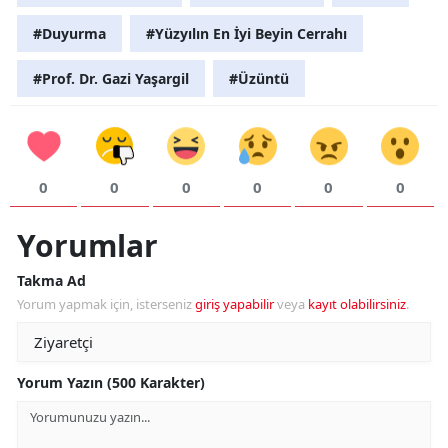
#Duyurma
#Yüzyılın En İyi Beyin Cerrahı
#Prof. Dr. Gazi Yaşargil
#Üzüntü
0
0
0
0
0
0
Yorumlar
Takma Ad
Yorum yapmak için, isterseniz
giriş yapabilir
veya
kayıt olabilirsiniz
.
Yorum Yazın (500 Karakter)