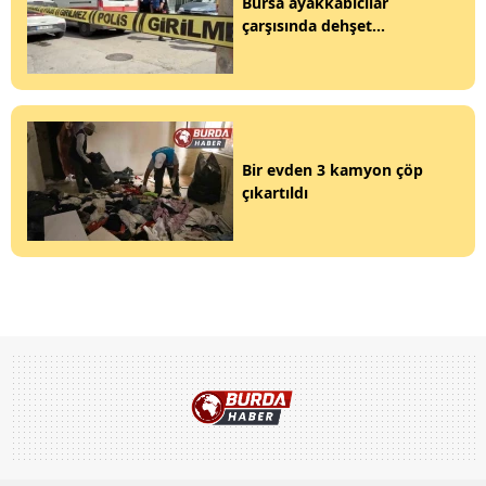
Bursa ayakkabıcılar
çarşısında dehşet...
Bir evden 3 kamyon çöp
çıkartıldı