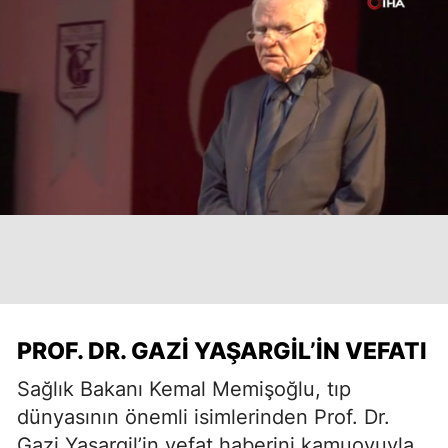
PROF. DR. GAZI YAŞARGIL’IN VEFATI
Sağlık Bakanı Kemal Memişoğlu, tıp
dünyasının önemli isimlerinden Prof. Dr.
Gazi Yaşargil’in vefat haberini kamuoyuyla