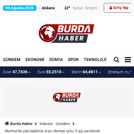
Giriş Yap
22
°
Künye
İletişim
09 Ağustos 2026
GÜNDEM
EKONOMİ
DÜNYA
SPOR
TEKNOLOJİ
MAGAZİN
47,7436
55,2510
64,4811
9
Dolar
Euro
Sterlin
Ethereum
(TL)
Burda Haber
Videolar
Gündem
Manisa'da çöp toplama aracı dereye uçtu: 3 işçi yaralandı