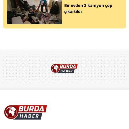
Bir evden 3 kamyon çöp
çıkartıldı