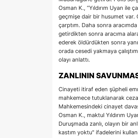
Osman K., “Yıldırım Uyan ile ç
geçmişe dair bir husumet var. 
çarptım. Daha sonra aracımda b
getirdikten sonra aracıma ala
ederek öldürdükten sonra yanı
orada cesedi yakmaya çalıştı
olayı anlattı.
ZANLININ SAVUNMAS
Cinayeti itiraf eden şüpheli em
mahkemece tutuklanarak cezaev
Mahkemesindeki cinayet davasın
Osman K., maktul Yıldırım Uyan’ı
Duruşmada zanlı, olayın bir an
kastım yoktu" ifadelerini kulla