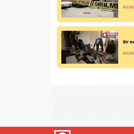
#GÜN
Bir e
#GÜN