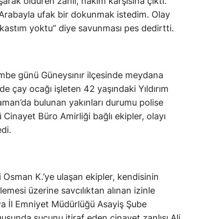
arak öldüren zanlı, hakim karşısına çıktı.
Arabayla ufak bir dokunmak istedim. Olay
e kastım yoktu” diye savunması pes dedirtti.
embe günü Güneysınır ilçesinde meydana
çede çay ocağı işleten 42 yaşındaki Yıldırım
man’da bulunan yakınları durumu polise
 Cinayet Büro Amirliği bağlı ekipler, olayı
di.
i Osman K.’ye ulaşan ekipler, kendisinin
lemesi üzerine savcılıktan alınan izinle
ya İl Emniyet Müdürlüğü Asayiş Şube
usunda suçunu itiraf eden cinayet zanlısı Ali