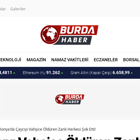
olar
Galeriler
TEKNOLOJİ
MAGAZİN
NAMAZ VAKİTLERİ
ECZANELER
BORSAL
4,4811
91.262
6.658,99
Ethereum
Gram Altın (Kapalı Çarşı)
(TL)
Konya'da Çaycıyı Vahşice Öldüren Zanlı Herkesi Şok Etti!