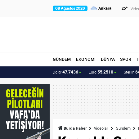
25
°
08 Ağustos 2026
Vide
GÜNDEM
EKONOMİ
DÜNYA
SPOR
47,7436
55,2510
6
Dolar
Euro
Sterlin
Burda Haber
Videolar
Gündem