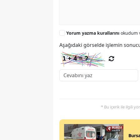
Yorum yazma kurallarını
okudum v
Aşağıdaki görselde işlemin sonucu
* Bu içerik ile ilgili 
Bursa