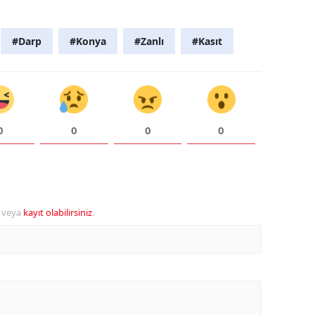
#Darp
#Konya
#Zanlı
#Kasıt
0
0
0
0
veya
kayıt olabilirsiniz
.