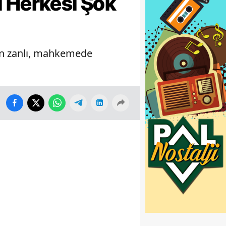
ı Herkesi Şok
üren zanlı, mahkemede