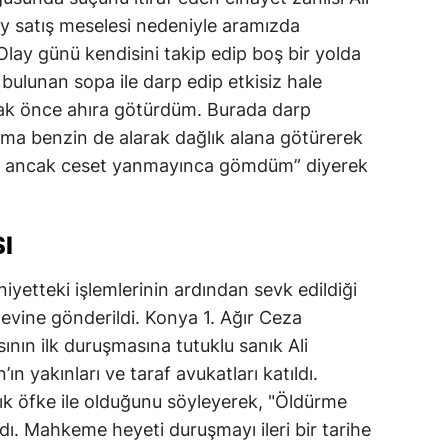
ay satış meselesi nedeniyle aramızda
Olay günü kendisini takip edip boş bir yolda
ulunan sopa ile darp edip etkisiz hale
rak önce ahıra götürdüm. Burada darp
ma benzin de alarak dağlık alana götürerek
m ancak ceset yanmayınca gömdüm” diyerek
I
niyetteki işlemlerinin ardından sevk edildiği
ine gönderildi. Konya 1. Ağır Ceza
ın ilk duruşmasına tutuklu sanık Ali
n yakınları ve taraf avukatları katıldı.
lık öfke ile olduğunu söyleyerek, "Öldürme
ndı. Mahkeme heyeti duruşmayı ileri bir tarihe