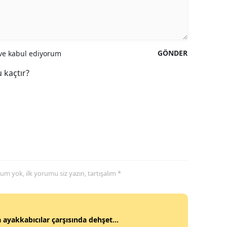
GÖNDER
e kabul ediyorum
 kaçtır?
yorum yok, ilk yorumu siz yazın, tartışalım *
 ayakkabıcılar çarşısında dehşet...