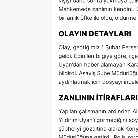
kişiyi daha sonra yakmaya çalış
Mahkemede zanlının kendini, “
bir anlık öfke ile oldu, öldürm
OLAYIN DETAYLARI
Olay, geçtiğimiz 1 Şubat Perş
geldi. Edinilen bilgiye göre, il
Uyan’dan haber alamayan Kara
bildirdi. Asayiş Şube Müdürlüğü
aydınlatmak için dosyayı incele
ZANLININ İTIRAFLARI
Yapılan çalışmanın ardından Al
Yıldırım Uyan’ı görmediğini söy
şüpheliyi gözaltına alarak Kon
Müdürlüğüne getirdi. Polis sorg