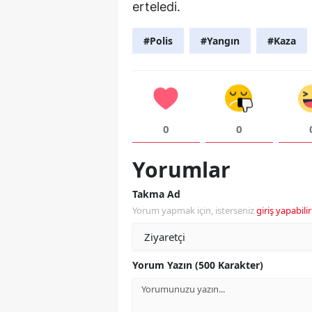
erteledi.
#Polis
#Yangın
#Kaza
0
0
Yorumlar
Takma Ad
Yorum yapmak için, isterseniz
giriş yapabilir
Yorum Yazın (500 Karakter)