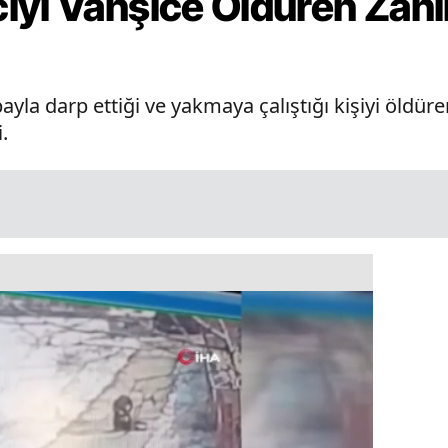
ıyı Vahşice Öldüren Zanl
payla darp ettiği ve yakmaya çalıştığı kişiyi öld
.