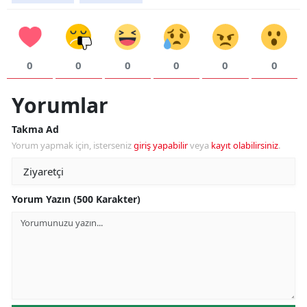
0
0
0
0
0
0
Yorumlar
Takma Ad
Yorum yapmak için, isterseniz
giriş yapabilir
veya
kayıt olabilirsiniz
.
Yorum Yazın (500 Karakter)