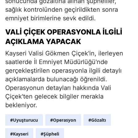
sonucunda gözaltına alınan şüpheliler,
sağlık kontrolünden geçirildikten sonra
emniyet birimlerine sevk edildi.
VALI ÇIÇEK OPERASYONLA İLGILI
AÇIKLAMA YAPACAK
Kayseri Valisi Gökmen Çiçek'in, ilerleyen
saatlerde İl Emniyet Müdürlüğü'nde
gerçekleştirilen operasyonla ilgili detaylı
açıklamalarda bulunacağı öğrenildi.
Operasyonun detayları hakkında Vali
Çiçek'ten gelecek bilgiler merakla
bekleniyor.
#Uyuşturucu
#Operasyon
#Gözaltı
#Kayseri
#Şüpheli