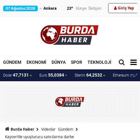
Giriş Yap
23
°
Künye
İletişim
07 Ağustos 2026
GÜNDEM
EKONOMİ
DÜNYA
SPOR
TEKNOLOJİ
MAGAZİN
47,7131
55,0384
64,2532
9
Dolar
Euro
Sterlin
Ethereum
(TL)
Burda Haber
Videolar
Gündem
Kayseri’de uyuşturucu satıcılarına darbe