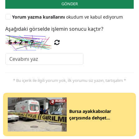
GÖNDER
Yorum yazma kurallarını
okudum ve kabul ediyorum
Aşağıdaki görselde işlemin sonucu kaçtır?
* Bu içerik ile ilgili yorum yok, ilk yorumu siz yazın, tartışalım *
Bursa ayakkabıcılar
çarşısında dehşet...