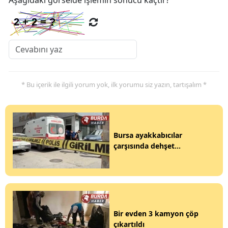
* Bu içerik ile ilgili yorum yok, ilk yorumu siz yazın, tartışalım *
Bursa ayakkabıcılar
çarşısında dehşet...
Bir evden 3 kamyon çöp
çıkartıldı