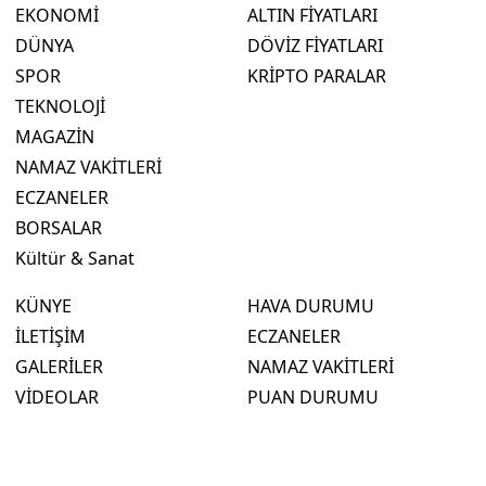
EKONOMİ
ALTIN FİYATLARI
DÜNYA
DÖVİZ FİYATLARI
SPOR
KRİPTO PARALAR
TEKNOLOJİ
MAGAZİN
NAMAZ VAKİTLERİ
ECZANELER
BORSALAR
Kültür & Sanat
KÜNYE
HAVA DURUMU
İLETİŞİM
ECZANELER
GALERİLER
NAMAZ VAKİTLERİ
VİDEOLAR
PUAN DURUMU