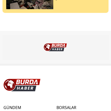
GÜNDEM
BORSALAR