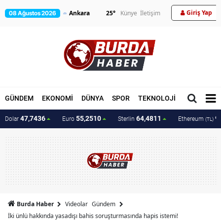
Giriş Yap
25
°
Künye
İletişim
08 Ağustos 2026
GÜNDEM
EKONOMİ
DÜNYA
SPOR
TEKNOLOJİ
MAGAZİN
47,7436
55,2510
64,4811
9
Dolar
Euro
Sterlin
Ethereum
(TL)
Burda Haber
Videolar
Gündem
İki ünlü hakkında yasadışı bahis soruşturmasında hapis istemi!