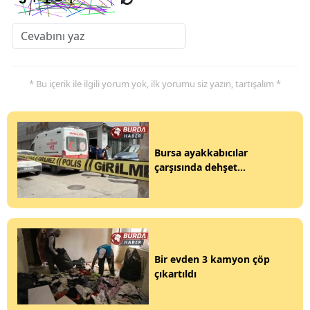
* Bu içerik ile ilgili yorum yok, ilk yorumu siz yazın, tartışalım *
Bursa ayakkabıcılar
çarşısında dehşet...
Bir evden 3 kamyon çöp
çıkartıldı