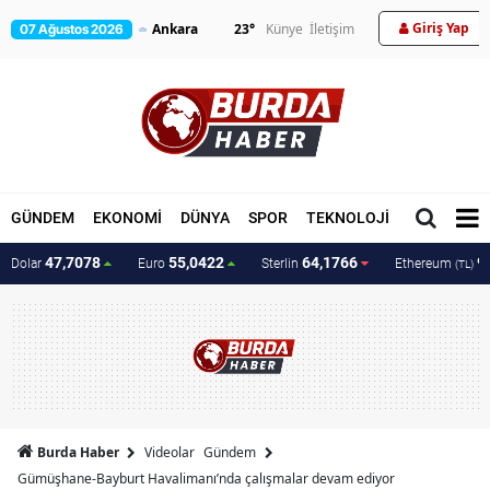
Giriş Yap
23
°
Künye
İletişim
07 Ağustos 2026
GÜNDEM
EKONOMİ
DÜNYA
SPOR
TEKNOLOJİ
MAGAZİN
47,7078
55,0422
64,1766
9
Dolar
Euro
Sterlin
Ethereum
(TL)
Burda Haber
Videolar
Gündem
Gümüşhane-Bayburt Havalimanı’nda çalışmalar devam ediyor