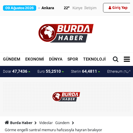
Giriş Yap
22
°
Künye
İletişim
09 Ağustos 2026
GÜNDEM
EKONOMİ
DÜNYA
SPOR
TEKNOLOJİ
MAGAZİN
47,7436
55,2510
64,4811
9
Dolar
Euro
Sterlin
Ethereum
(TL)
Burda Haber
Videolar
Gündem
Görme engelli santral memuru hafızasıyla hayran bırakıyor