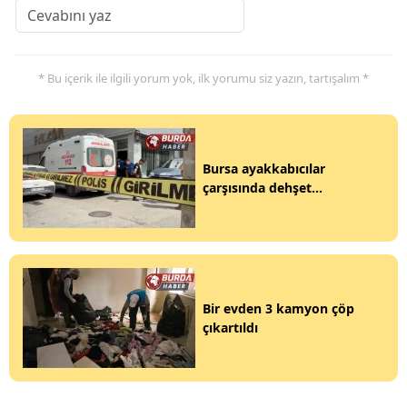
* Bu içerik ile ilgili yorum yok, ilk yorumu siz yazın, tartışalım *
Bursa ayakkabıcılar
çarşısında dehşet...
Bir evden 3 kamyon çöp
çıkartıldı