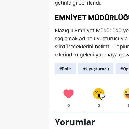
getirildiği belirlendi.
EMNIYET MÜDÜRLÜĞ
Elazığ İl Emniyet Müdürlüğü yet
sağlamak adına uyuşturucuyla m
sürdüreceklerini belirtti. Topl
ellerinden geleni yapmaya deva
#Polis
#Uyuşturucu
#Op
0
0
Yorumlar