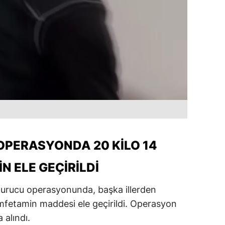
OPERASYONDA 20 KILO 14
 ELE GEÇIRILDI
şturucu operasyonunda, başka illerden
mfetamin maddesi ele geçirildi. Operasyon
 alındı.