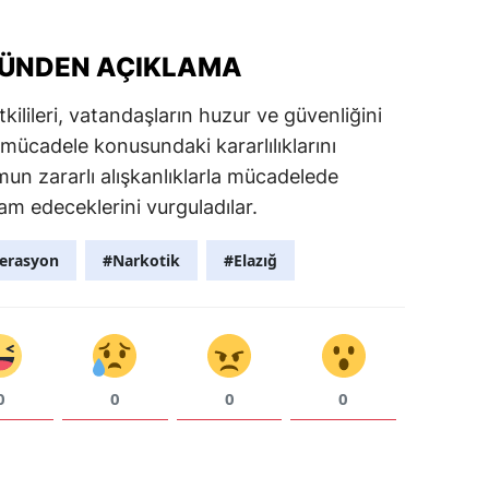
ÜNDEN AÇIKLAMA
kilileri, vatandaşların huzur ve güvenliğini
ücadele konusundaki kararlılıklarını
umun zararlı alışkanlıklarla mücadelede
m edeceklerini vurguladılar.
erasyon
#Narkotik
#Elazığ
0
0
0
0