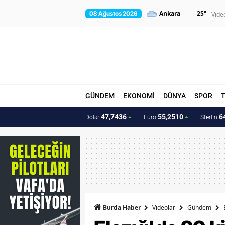
25
°
08 Ağustos 2026
Vide
GÜNDEM
EKONOMİ
DÜNYA
SPOR
47,7436
55,2510
6
Dolar
Euro
Sterlin
Burda Haber
Videolar
Gündem