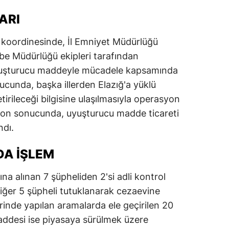
ARI
 koordinesinde, İl Emniyet Müdürlüğü
be Müdürlüğü ekipleri tarafından
uyuşturucu maddeyle mücadele kapsamında
nucunda, başka illerden Elazığ'a yüklü
rileceği bilgisine ulaşılmasıyla operasyon
syon sonucunda, uyuşturucu madde ticareti
ndı.
DA İŞLEM
 alınan 7 şüpheliden 2'si adli kontrol
 diğer 5 şüpheli tutuklanarak cezaevine
erinde yapılan aramalarda ele geçirilen 20
ddesi ise piyasaya sürülmek üzere