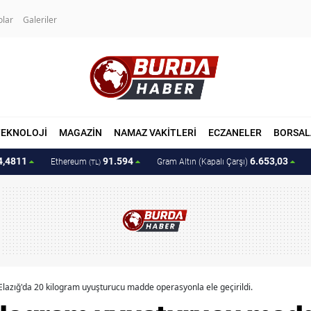
olar
Galeriler
TEKNOLOJİ
MAGAZİN
NAMAZ VAKİTLERİ
ECZANELER
BORSAL
4,4811
91.594
6.653,03
Ethereum
Gram Altın (Kapalı Çarşı)
(TL)
Elazığ'da 20 kilogram uyuşturucu madde operasyonla ele geçirildi.