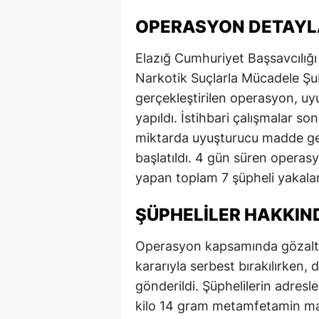
OPERASYON DETAYL
Elazığ Cumhuriyet Başsavcılığı
Narkotik Suçlarla Mücadele Şu
gerçekleştirilen operasyon, 
yapıldı. İstihbari çalışmalar so
miktarda uyuşturucu madde geti
başlatıldı. 4 gün süren opera
yapan toplam 7 şüpheli yakala
ŞÜPHELILER HAKKIN
Operasyon kapsamında gözaltına
kararıyla serbest bırakılırken,
gönderildi. Şüphelilerin adresl
kilo 14 gram metamfetamin ma