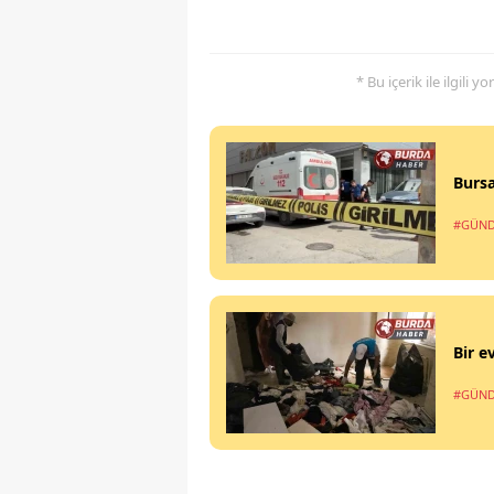
* Bu içerik ile ilgili 
Bursa
#GÜN
Bir e
#GÜN