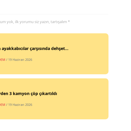
yorum yok, ilk yorumu siz yazın, tartışalım *
 ayakkabıcılar çarşısında dehşet...
DEM
/ 19 Haziran 2026
vden 3 kamyon çöp çıkartıldı
DEM
/ 19 Haziran 2026