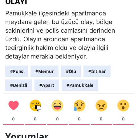
OLAYI
Pamukkale ilçesindeki apartmanda
meydana gelen bu üzücü olay, bölge
sakinlerini ve polis camiasını derinden
üzdü. Olayın ardından apartmanda
tedirginlik hakim oldu ve olayla ilgili
detaylar merakla bekleniyor.
#Polis
#Memur
#Ölü
#İntihar
#Denizli
#Apart
#Pamukkale
0
0
0
0
0
0
Yorumlar