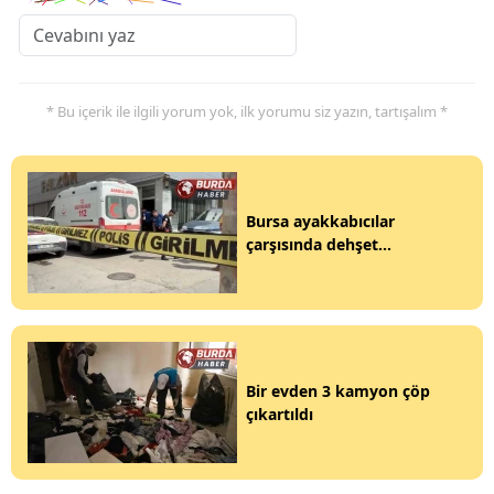
* Bu içerik ile ilgili yorum yok, ilk yorumu siz yazın, tartışalım *
Bursa ayakkabıcılar
çarşısında dehşet...
Bir evden 3 kamyon çöp
çıkartıldı